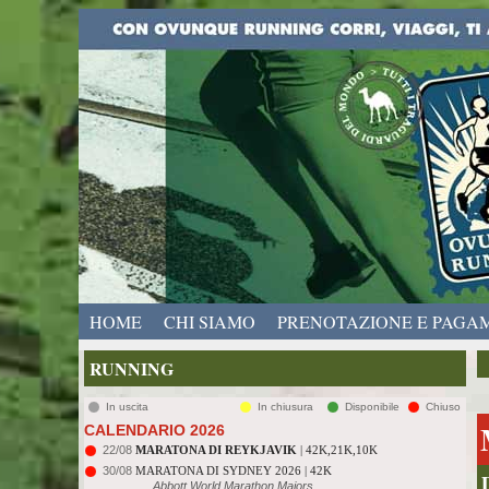
HOME
CHI SIAMO
PRENOTAZIONE E PAGA
RUNNING
In uscita
In chiusura
Disponibile
Chiuso
CALENDARIO 2026
22/08
MARATONA DI REYKJAVIK
| 42K,21K,10K
30/08
MARATONA DI SYDNEY 2026 | 42K
Abbott World Marathon Majors