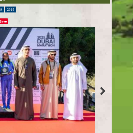
19
2018
Save