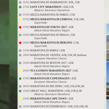
31/01
MARATONA DI MARRAKECH | 42K, 21K
27/02
LOST CITY MARATHON
| 42K,21K
Albatros Adventure Marathons
07/03
MEZZA MARATONA DI PARIGI | 21K
07/03
MEZZA MARATONA DI LISBONA
| 21K,10K
SuperHalfs
07/03
MARATONA DI TOKYO 2027
| 42K
Abbott World Marathon Majors
03/04
MEZZA MARATONA DI PRAGA | 21K
SuperHalfs
04/04
MEZZA MARATONA DI BERLINO
| 21K
SuperHalfs
11/04
MARATONA DI PARIGI | 42K
18/04
MARATONA DI VIENNA | 42K,21K,5K,Staffetta
European Marathon Classic
19/04
MARATONA DI BOSTON 2027 | 42K
Abbott World Marathon Majors
24/04
TCS LONDON MARATHON 2027
| 42K
Abbott World Marathon Majors
07/05
MARATONA DI COPENHAGEN
| 42K
European Marathon Classic
08/05
MARATONA DI HELSINKI | 42K,21K,63K,5K
15/05
GREAT WALL MARATHON | 42K,21K,8,5K
Albatros Adventure Marathons
23/05
MARATONA DI CAPE TOWN
| 42K
Abbott World Marathon Majors
30/05
MARATONA DI EDIMBURGO | 42K,21K,10K,5K