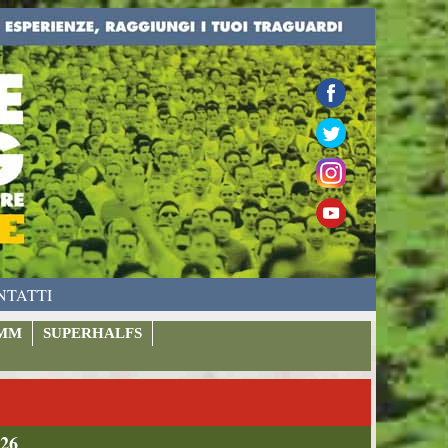
NTATTI
MM
SUPERHALFS
026