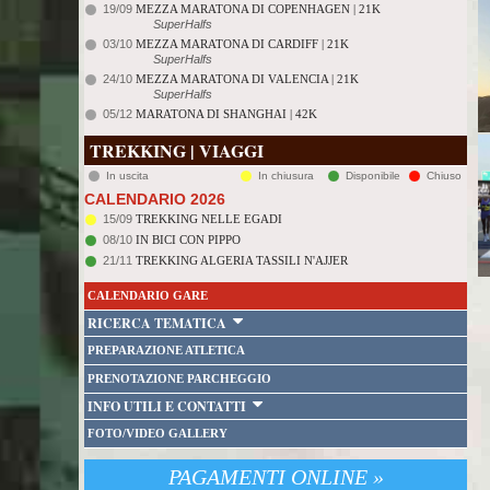
19/09
MEZZA MARATONA DI COPENHAGEN | 21K
SuperHalfs
03/10
MEZZA MARATONA DI CARDIFF | 21K
SuperHalfs
24/10
MEZZA MARATONA DI VALENCIA | 21K
SuperHalfs
05/12
MARATONA DI SHANGHAI | 42K
TREKKING | VIAGGI
In uscita
In chiusura
Disponibile
Chiuso
CALENDARIO 2026
15/09
TREKKING NELLE EGADI
08/10
IN BICI CON PIPPO
21/11
TREKKING ALGERIA TASSILI N'AJJER
CALENDARIO GARE
RICERCA TEMATICA
PREPARAZIONE ATLETICA
PRENOTAZIONE PARCHEGGIO
INFO UTILI E CONTATTI
FOTO/VIDEO GALLERY
PAGAMENTI ONLINE »