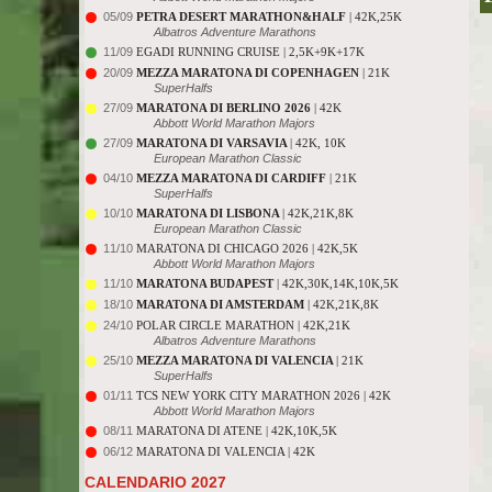
05/09
PETRA DESERT MARATHON&HALF
| 42K,25K
Albatros Adventure Marathons
11/09
EGADI RUNNING CRUISE | 2,5K+9K+17K
20/09
MEZZA MARATONA DI COPENHAGEN
| 21K
SuperHalfs
27/09
MARATONA DI BERLINO 2026
| 42K
Abbott World Marathon Majors
27/09
MARATONA DI VARSAVIA
| 42K, 10K
European Marathon Classic
04/10
MEZZA MARATONA DI CARDIFF
| 21K
SuperHalfs
10/10
MARATONA DI LISBONA
| 42K,21K,8K
European Marathon Classic
11/10
MARATONA DI CHICAGO 2026 | 42K,5K
Abbott World Marathon Majors
11/10
MARATONA BUDAPEST
| 42K,30K,14K,10K,5K
18/10
MARATONA DI AMSTERDAM
| 42K,21K,8K
24/10
POLAR CIRCLE MARATHON | 42K,21K
Albatros Adventure Marathons
25/10
MEZZA MARATONA DI VALENCIA
| 21K
SuperHalfs
01/11
TCS NEW YORK CITY MARATHON 2026 | 42K
Abbott World Marathon Majors
08/11
MARATONA DI ATENE | 42K,10K,5K
06/12
MARATONA DI VALENCIA | 42K
CALENDARIO 2027