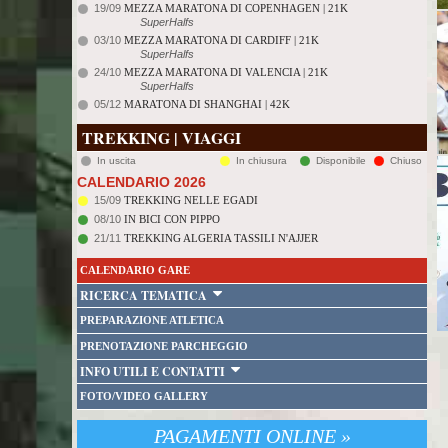
19/09
MEZZA MARATONA DI COPENHAGEN | 21K
SuperHalfs
03/10
MEZZA MARATONA DI CARDIFF | 21K
SuperHalfs
24/10
MEZZA MARATONA DI VALENCIA | 21K
SuperHalfs
05/12
MARATONA DI SHANGHAI | 42K
TREKKING | VIAGGI
In uscita
In chiusura
Disponibile
Chiuso
CALENDARIO 2026
15/09
TREKKING NELLE EGADI
08/10
IN BICI CON PIPPO
21/11
TREKKING ALGERIA TASSILI N'AJJER
CALENDARIO GARE
RICERCA TEMATICA
PREPARAZIONE ATLETICA
PRENOTAZIONE PARCHEGGIO
INFO UTILI E CONTATTI
FOTO/VIDEO GALLERY
PAGAMENTI ONLINE »