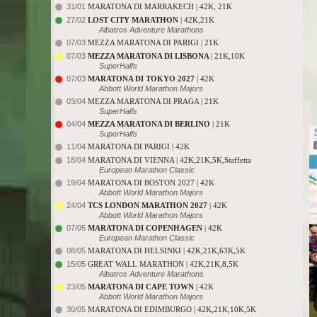
31/01
MARATONA DI MARRAKECH | 42K, 21K
27/02
LOST CITY MARATHON
| 42K,21K
Albatros Adventure Marathons
07/03
MEZZA MARATONA DI PARIGI | 21K
07/03
MEZZA MARATONA DI LISBONA
| 21K,10K
SuperHalfs
07/03
MARATONA DI TOKYO 2027
| 42K
Abbott World Marathon Majors
03/04
MEZZA MARATONA DI PRAGA | 21K
SuperHalfs
04/04
MEZZA MARATONA DI BERLINO
| 21K
SuperHalfs
11/04
MARATONA DI PARIGI | 42K
18/04
MARATONA DI VIENNA | 42K,21K,5K,Staffetta
European Marathon Classic
19/04
MARATONA DI BOSTON 2027 | 42K
Abbott World Marathon Majors
24/04
TCS LONDON MARATHON 2027
| 42K
Abbott World Marathon Majors
07/05
MARATONA DI COPENHAGEN
| 42K
European Marathon Classic
08/05
MARATONA DI HELSINKI | 42K,21K,63K,5K
15/05
GREAT WALL MARATHON | 42K,21K,8,5K
Albatros Adventure Marathons
23/05
MARATONA DI CAPE TOWN
| 42K
Abbott World Marathon Majors
30/05
MARATONA DI EDIMBURGO | 42K,21K,10K,5K