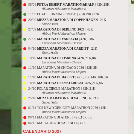
05/09
PETRA DESERT MARATHON&HALF
| 42K,25K
Albatros Adventure Marathons
11/09
EGADI RUNNING CRUISE | 2,5K+9K+17K
20/09
MEZZA MARATONA DI COPENHAGEN
| 21K
SuperHalfs
27/09
MARATONA DI BERLINO 2026
| 42K
Abbott World Marathon Majors
27/09
MARATONA DI VARSAVIA
| 42K, 10K
European Marathon Classic
04/10
MEZZA MARATONA DI CARDIFF
| 21K
SuperHalfs
10/10
MARATONA DI LISBONA
| 42K,21K,8K
European Marathon Classic
11/10
MARATONA DI CHICAGO 2026 | 42K,5K
Abbott World Marathon Majors
11/10
MARATONA BUDAPEST
| 42K,30K,14K,10K,5K
18/10
MARATONA DI AMSTERDAM
| 42K,21K,8K
24/10
POLAR CIRCLE MARATHON | 42K,21K
Albatros Adventure Marathons
25/10
MEZZA MARATONA DI VALENCIA
| 21K
SuperHalfs
01/11
TCS NEW YORK CITY MARATHON 2026 | 42K
Abbott World Marathon Majors
08/11
MARATONA DI ATENE | 42K,10K,5K
06/12
MARATONA DI VALENCIA | 42K
CALENDARIO 2027