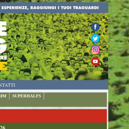
NTATTI
MM
SUPERHALFS
026