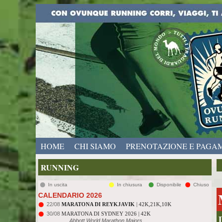
HOME
CHI SIAMO
PRENOTAZIONE E PAGA
RUNNING
In uscita
In chiusura
Disponibile
Chiuso
CALENDARIO 2026
22/08
MARATONA DI REYKJAVIK
| 42K,21K,10K
30/08
MARATONA DI SYDNEY 2026 | 42K
Abbott World Marathon Majors