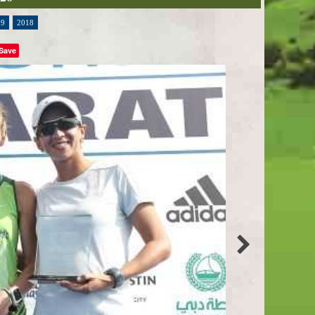
19
2018
Save