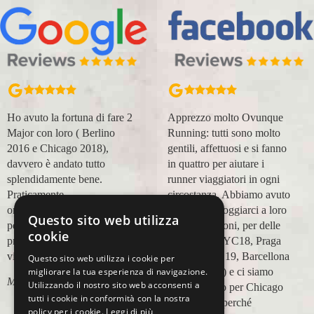
Ho avuto la fortuna di fare 2
Apprezzo molto Ovunque
Major con loro ( Berlino
Running: tutti sono molto
2016 e Chicago 2018),
gentili, affettuosi e si fanno
davvero è andato tutto
in quattro per aiutare i
splendidamente bene.
runner viaggiatori in ogni
Praticamente
circostanza. Abbiamo avuto
organizzazione
modo di appoggiarci a loro
Questo sito web utilizza
perfetta,dalla
in più occasioni, per delle
cookie
prenotazione,mesi prima,al
maratone (NYC18, Praga
viaggio.
19, Valencia 19, Barcellona
Questo sito web utilizza i cookie per
21, NYC 22) e ci siamo
migliorare la tua esperienza di navigazione.
Marco Ceseri
Utilizzando il nostro sito web acconsenti a
affidati a loro per Chicago
tutti i cookie in conformità con la nostra
23 (ottobre) perché
policy per i cookie.
Leggi di più