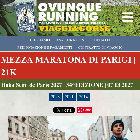
CHI SIAMO
ASSICURAZIONI
CONTATTI
PRENOTAZIONE E PAGAMENTI
CONTRATTO DI VIAGGIO
MEZZA MARATONA DI PARIGI |
21K
Hoka Semi de Paris 2027 | 34^EDIZIONE | 07 03 2027
2023
2021
2014
Save