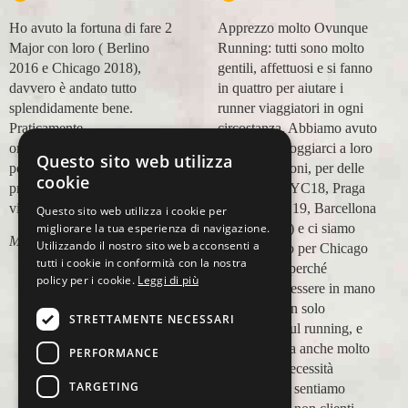
Ho avuto la fortuna di fare 2
Apprezzo molto Ovunque
Major con loro ( Berlino
Running: tutti sono molto
2016 e Chicago 2018),
gentili, affettuosi e si fanno
davvero è andato tutto
in quattro per aiutare i
splendidamente bene.
runner viaggiatori in ogni
Praticamente
circostanza. Abbiamo avuto
organizzazione
modo di appoggiarci a loro
Questo sito web utilizza
perfetta,dalla
in più occasioni, per delle
cookie
prenotazione,mesi prima,al
maratone (NYC18, Praga
viaggio.
19, Valencia 19, Barcellona
Questo sito web utilizza i cookie per
21, NYC 22) e ci siamo
migliorare la tua esperienza di navigazione.
Marco Ceseri
Utilizzando il nostro sito web acconsenti a
affidati a loro per Chicago
tutti i cookie in conformità con la nostra
23 (ottobre) perché
policy per i cookie.
Leggi di più
sappiamo di essere in mano
a persone non solo
STRETTAMENTE NECESSARI
competenti sul running, e
sulle città, ma anche molto
PERFORMANCE
attente alle necessità
TARGETING
personali. Ci sentiamo