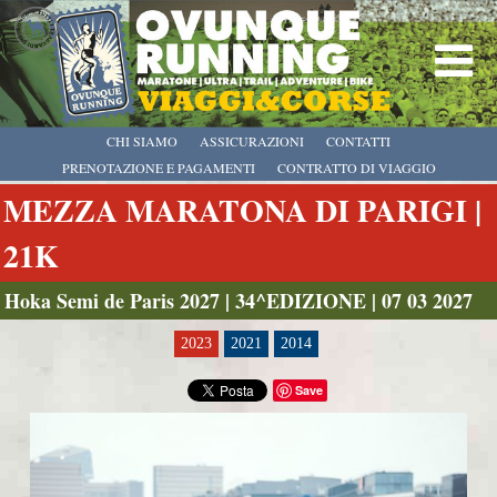
CHI SIAMO
ASSICURAZIONI
CONTATTI
PRENOTAZIONE E PAGAMENTI
CONTRATTO DI VIAGGIO
MEZZA MARATONA DI PARIGI |
21K
Hoka Semi de Paris 2027 | 34^EDIZIONE | 07 03 2027
2023
2021
2014
Save