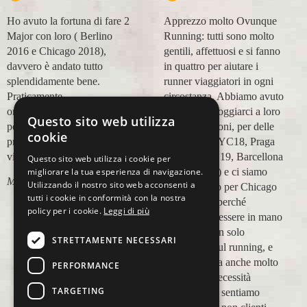
Ho avuto la fortuna di fare 2
Apprezzo molto Ovunque
Major con loro ( Berlino
Running: tutti sono molto
2016 e Chicago 2018),
gentili, affettuosi e si fanno
davvero è andato tutto
in quattro per aiutare i
splendidamente bene.
runner viaggiatori in ogni
Praticamente
circostanza. Abbiamo avuto
organizzazione
modo di appoggiarci a loro
Questo sito web utilizza
perfetta,dalla
in più occasioni, per delle
cookie
prenotazione,mesi prima,al
maratone (NYC18, Praga
viaggio.
19, Valencia 19, Barcellona
Questo sito web utilizza i cookie per
21, NYC 22) e ci siamo
migliorare la tua esperienza di navigazione.
Marco Ceseri
Utilizzando il nostro sito web acconsenti a
affidati a loro per Chicago
tutti i cookie in conformità con la nostra
23 (ottobre) perché
policy per i cookie.
Leggi di più
sappiamo di essere in mano
a persone non solo
STRETTAMENTE NECESSARI
competenti sul running, e
sulle città, ma anche molto
PERFORMANCE
attente alle necessità
TARGETING
personali. Ci sentiamo