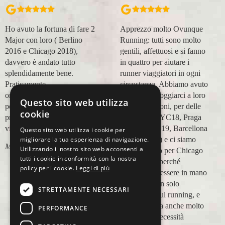
Apprezzo molto Ovunque
Organizzazione perfetta,
Running: tutti sono molto
accompagnatori super
gentili, affettuosi e si fanno
(Massimo e Anna). Prima
in quattro per aiutare i
esperienza con voi molto
runner viaggiatori in ogni
positiva! Alla prossima e
circostanza. Abbiamo avuto
grazie!
modo di appoggiarci a loro
Questo sito web utilizza
Lara Buranti
in più occasioni, per delle
cookie
maratone (NYC18, Praga
19, Valencia 19, Barcellona
Questo sito web utilizza i cookie per
21, NYC 22) e ci siamo
migliorare la tua esperienza di navigazione.
Utilizzando il nostro sito web acconsenti a
affidati a loro per Chicago
tutti i cookie in conformità con la nostra
23 (ottobre) perché
policy per i cookie.
Leggi di più
sappiamo di essere in mano
a persone non solo
STRETTAMENTE NECESSARI
competenti sul running, e
sulle città, ma anche molto
PERFORMANCE
attente alle necessità