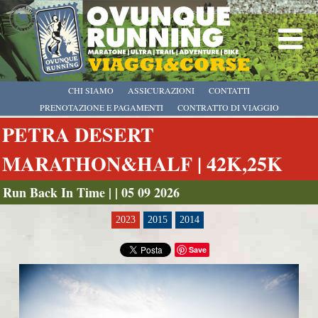
CHI SIAMO
ASSICURAZIONI
CONTATTI
PRENOTAZIONE E PAGAMENTI
CONTRATTO DI VIAGGIO
PETRA DESERT
MARATHON&HALF | 42K,25K
Run Back In Time | | 05 09 2026
2023
2015
2014
Save