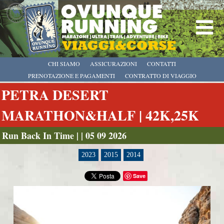
CHI SIAMO
ASSICURAZIONI
CONTATTI
PRENOTAZIONE E PAGAMENTI
CONTRATTO DI VIAGGIO
PETRA DESERT
MARATHON&HALF | 42K,25K
Run Back In Time | | 05 09 2026
2023
2015
2014
Save