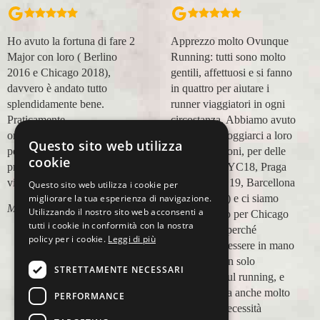
 di fare 2
Apprezzo molto Ovunque
Organizzazione pe
erlino
Running: tutti sono molto
accompagnatori s
18),
gentili, affettuosi e si fanno
(Massimo e Anna
tto
in quattro per aiutare i
esperienza con vo
ne.
runner viaggiatori in ogni
positiva! Alla pro
circostanza. Abbiamo avuto
grazie!
modo di appoggiarci a loro
Questo sito web utilizza
Lara Buranti
in più occasioni, per delle
cookie
prima,al
maratone (NYC18, Praga
19, Valencia 19, Barcellona
Questo sito web utilizza i cookie per
21, NYC 22) e ci siamo
migliorare la tua esperienza di navigazione.
Utilizzando il nostro sito web acconsenti a
affidati a loro per Chicago
tutti i cookie in conformità con la nostra
23 (ottobre) perché
policy per i cookie.
Leggi di più
sappiamo di essere in mano
a persone non solo
STRETTAMENTE NECESSARI
competenti sul running, e
sulle città, ma anche molto
PERFORMANCE
attente alle necessità