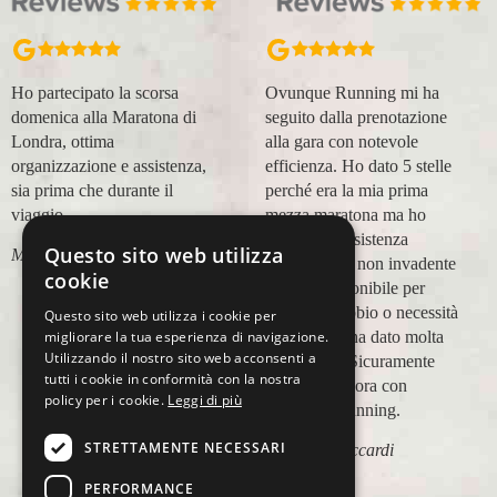
Ho partecipato la scorsa
Ovunque Running mi ha
domenica alla Maratona di
seguito dalla prenotazione
Londra, ottima
alla gara con notevole
organizzazione e assistenza,
efficienza. Ho dato 5 stelle
sia prima che durante il
perché era la mia prima
viaggio.
mezza maratona ma ho
trovato un'assistenza
Questo sito web utilizza
Marco Canigi
impeccabile, non invadente
cookie
e molto disponibile per
qualsiasi dubbio o necessità
Questo sito web utilizza i cookie per
migliorare la tua esperienza di navigazione.
e questo mi ha dato molta
Utilizzando il nostro sito web acconsenti a
tranquillità. Sicuramente
tutti i cookie in conformità con la nostra
viaggerò ancora con
policy per i cookie.
Leggi di più
Ovunque Running.
STRETTAMENTE NECESSARI
Elisabetta Accardi
PERFORMANCE