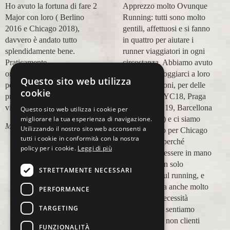
Ho avuto la fortuna di fare 2
Apprezzo molto Ovunque
Major con loro ( Berlino
Running: tutti sono molto
2016 e Chicago 2018),
gentili, affettuosi e si fanno
davvero è andato tutto
in quattro per aiutare i
splendidamente bene.
runner viaggiatori in ogni
Praticamente
circostanza. Abbiamo avuto
organizzazione
modo di appoggiarci a loro
Questo sito web utilizza
perfetta,dalla
in più occasioni, per delle
cookie
prenotazione,mesi prima,al
maratone (NYC18, Praga
viaggio.
19, Valencia 19, Barcellona
Questo sito web utilizza i cookie per
migliorare la tua esperienza di navigazione.
21, NYC 22) e ci siamo
Marco Ceseri
Utilizzando il nostro sito web acconsenti a
affidati a loro per Chicago
tutti i cookie in conformità con la nostra
23 (ottobre) perché
policy per i cookie.
Leggi di più
sappiamo di essere in mano
a persone non solo
STRETTAMENTE NECESSARI
competenti sul running, e
sulle città, ma anche molto
PERFORMANCE
attente alle necessità
TARGETING
personali. Ci sentiamo
ospiti, amici, non clienti
FUNZIONALITÀ