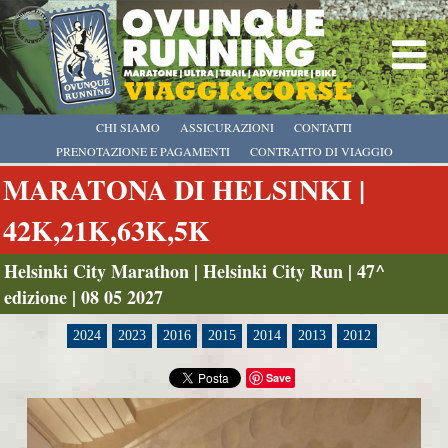
CHI SIAMO
ASSICURAZIONI
CONTATTI
PRENOTAZIONE E PAGAMENTI
CONTRATTO DI VIAGGIO
MARATONA DI HELSINKI |
42K,21K,63K,5K
Helsinki City Marathon | Helsinki City Run | 47^
edizione | 08 05 2027
2024
2023
2016
2015
2014
2013
2012
Save