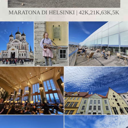
MARATONA DI HELSINKI | 42K,21K,63K,5K