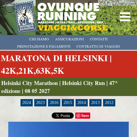
CHI SIAMO
ASSICURAZIONI
CONTATTI
PRENOTAZIONE E PAGAMENTI
CONTRATTO DI VIAGGIO
MARATONA DI HELSINKI |
42K,21K,63K,5K
Helsinki City Marathon | Helsinki City Run | 47^
edizione | 08 05 2027
2024
2023
2016
2015
2014
2013
2012
Save