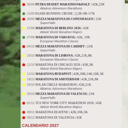
05/09
PETRA DESERT MARATHON&HALF
| 42K,25K
Albatros Adventure Marathons
11/09
EGADI RUNNING CRUISE | 2,5K+9K+17K
20/09
MEZZA MARATONA DI COPENHAGEN
| 21K
SuperHalfs
27/09
MARATONA DI BERLINO 2026
| 42K
Abbott World Marathon Majors
27/09
MARATONA DI VARSAVIA
| 42K, 10K
European Marathon Classic
04/10
MEZZA MARATONA DI CARDIFF
| 21K
SuperHalfs
10/10
MARATONA DI LISBONA
| 42K,21K,8K
European Marathon Classic
11/10
MARATONA DI CHICAGO 2026 | 42K,5K
Abbott World Marathon Majors
11/10
MARATONA BUDAPEST
| 42K,30K,14K,10K,5K
18/10
MARATONA DI AMSTERDAM
| 42K,21K,8K
24/10
POLAR CIRCLE MARATHON | 42K,21K
Albatros Adventure Marathons
25/10
MEZZA MARATONA DI VALENCIA
| 21K
SuperHalfs
01/11
TCS NEW YORK CITY MARATHON 2026 | 42K
Abbott World Marathon Majors
08/11
MARATONA DI ATENE | 42K,10K,5K
06/12
MARATONA DI VALENCIA | 42K
CALENDARIO 2027