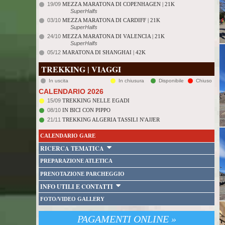
19/09
MEZZA MARATONA DI COPENHAGEN | 21K
SuperHalfs
03/10
MEZZA MARATONA DI CARDIFF | 21K
SuperHalfs
24/10
MEZZA MARATONA DI VALENCIA | 21K
SuperHalfs
05/12
MARATONA DI SHANGHAI | 42K
TREKKING | VIAGGI
In uscita
In chiusura
Disponibile
Chiuso
CALENDARIO 2026
15/09
TREKKING NELLE EGADI
08/10
IN BICI CON PIPPO
21/11
TREKKING ALGERIA TASSILI N'AJJER
CALENDARIO GARE
RICERCA TEMATICA
PREPARAZIONE ATLETICA
PRENOTAZIONE PARCHEGGIO
INFO UTILI E CONTATTI
FOTO/VIDEO GALLERY
PAGAMENTI ONLINE »