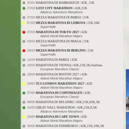
31/01
MARATONA DI MARRAKECH | 42K, 21K
27/02
LOST CITY MARATHON
| 42K,21K
Albatros Adventure Marathons
07/03
MEZZA MARATONA DI PARIGI | 21K
07/03
MEZZA MARATONA DI LISBONA
| 21K,10K
SuperHalfs
07/03
MARATONA DI TOKYO 2027
| 42K
Abbott World Marathon Majors
03/04
MEZZA MARATONA DI PRAGA | 21K
SuperHalfs
04/04
MEZZA MARATONA DI BERLINO
| 21K
SuperHalfs
11/04
MARATONA DI PARIGI | 42K
18/04
MARATONA DI VIENNA | 42K,21K,5K,Staffetta
European Marathon Classic
19/04
MARATONA DI BOSTON 2027 | 42K
Abbott World Marathon Majors
24/04
TCS LONDON MARATHON 2027
| 42K
Abbott World Marathon Majors
07/05
MARATONA DI COPENHAGEN
| 42K
European Marathon Classic
08/05
MARATONA DI HELSINKI | 42K,21K,63K,5K
15/05
GREAT WALL MARATHON | 42K,21K,8,5K
Albatros Adventure Marathons
23/05
MARATONA DI CAPE TOWN
| 42K
Abbott World Marathon Majors
30/05
MARATONA DI EDIMBURGO | 42K,21K,10K,5K