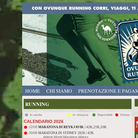
HOME
CHI SIAMO
PRENOTAZIONE E PAGA
RUNNING
In uscita
In chiusura
Disponibile
Chiuso
CALENDARIO 2026
22/08
MARATONA DI REYKJAVIK
| 42K,21K,10K
30/08
MARATONA DI SYDNEY 2026 | 42K
Abbott World Marathon Majors