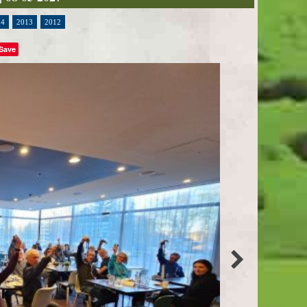
14
2013
2012
Save