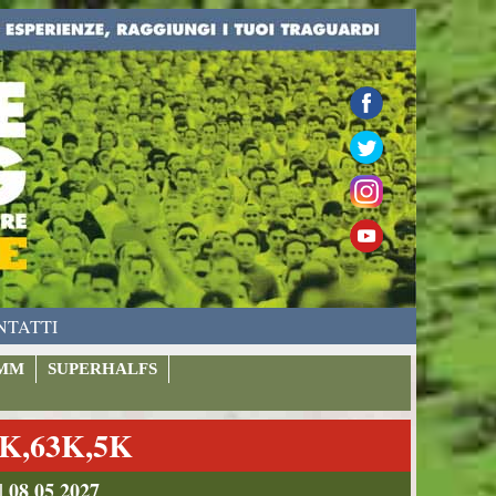
NTATTI
MM
SUPERHALFS
K,63K,5K
| 08 05 2027