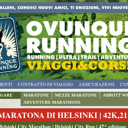
MENTI
CONTRATTO DI VIAGGIO
ASSICURAZIONI
CO
GARE
MARATONE
MEZZE MARATONE
ABBOTT W
ADVENTURE MARATHONS
MARATONA DI HELSINKI | 42K,21
Helsinki City Marathon | Helsinki City Run | 47^ edizione 