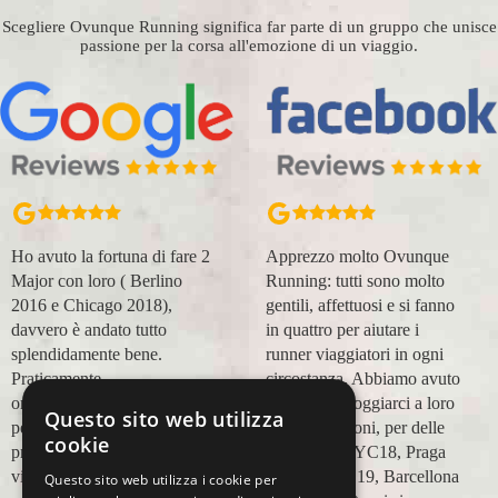
Scegliere Ovunque Running significa far parte di un gruppo che unisce
passione per la corsa all'emozione di un viaggio.
Ho avuto la fortuna di fare 2
Apprezzo molto Ovunque
Major con loro ( Berlino
Running: tutti sono molto
2016 e Chicago 2018),
gentili, affettuosi e si fanno
davvero è andato tutto
in quattro per aiutare i
splendidamente bene.
runner viaggiatori in ogni
Praticamente
circostanza. Abbiamo avuto
organizzazione
modo di appoggiarci a loro
Questo sito web utilizza
perfetta,dalla
in più occasioni, per delle
cookie
prenotazione,mesi prima,al
maratone (NYC18, Praga
viaggio.
19, Valencia 19, Barcellona
Questo sito web utilizza i cookie per