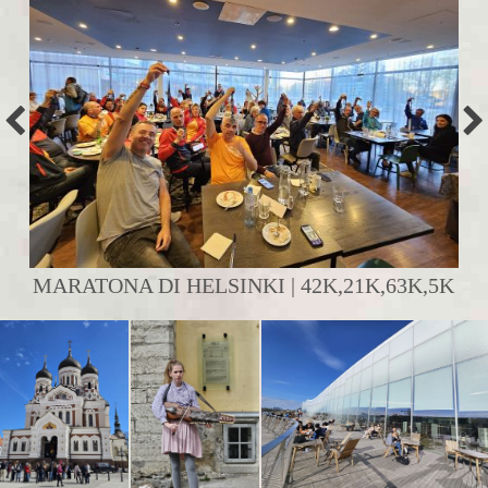
MARATONA DI HELSINKI | 42K,21K,63K,5K