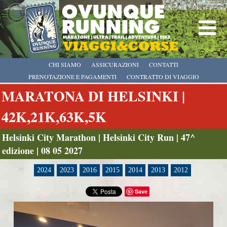
CHI SIAMO
ASSICURAZIONI
CONTATTI
PRENOTAZIONE E PAGAMENTI
CONTRATTO DI VIAGGIO
MARATONA DI HELSINKI |
42K,21K,63K,5K
Helsinki City Marathon | Helsinki City Run | 47^
edizione | 08 05 2027
2024
2023
2016
2015
2014
2013
2012
Save