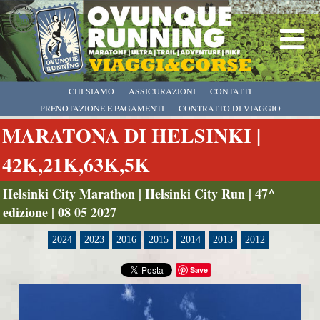
CHI SIAMO
ASSICURAZIONI
CONTATTI
PRENOTAZIONE E PAGAMENTI
CONTRATTO DI VIAGGIO
MARATONA DI HELSINKI |
42K,21K,63K,5K
Helsinki City Marathon | Helsinki City Run | 47^
edizione | 08 05 2027
2024
2023
2016
2015
2014
2013
2012
Save