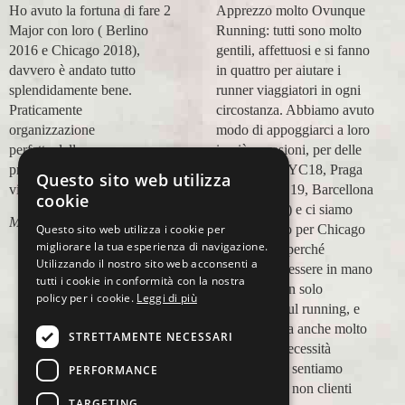
Ho avuto la fortuna di fare 2
Apprezzo molto Ovunque
Major con loro ( Berlino
Running: tutti sono molto
2016 e Chicago 2018),
gentili, affettuosi e si fanno
davvero è andato tutto
in quattro per aiutare i
splendidamente bene.
runner viaggiatori in ogni
Praticamente
circostanza. Abbiamo avuto
organizzazione
modo di appoggiarci a loro
perfetta,dalla
in più occasioni, per delle
prenotazione,mesi prima,al
maratone (NYC18, Praga
Questo sito web utilizza
viaggio.
19, Valencia 19, Barcellona
cookie
21, NYC 22) e ci siamo
Marco Ceseri
Questo sito web utilizza i cookie per
affidati a loro per Chicago
migliorare la tua esperienza di navigazione.
23 (ottobre) perché
Utilizzando il nostro sito web acconsenti a
sappiamo di essere in mano
tutti i cookie in conformità con la nostra
a persone non solo
policy per i cookie.
Leggi di più
competenti sul running, e
sulle città, ma anche molto
STRETTAMENTE NECESSARI
attente alle necessità
personali. Ci sentiamo
PERFORMANCE
ospiti, amici, non clienti
TARGETING