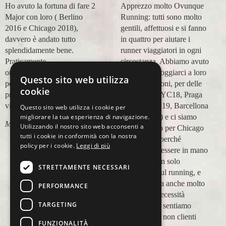
Ho avuto la fortuna di fare 2
Apprezzo molto Ovunque
Major con loro ( Berlino
Running: tutti sono molto
2016 e Chicago 2018),
gentili, affettuosi e si fanno
davvero è andato tutto
in quattro per aiutare i
splendidamente bene.
runner viaggiatori in ogni
Praticamente
circostanza. Abbiamo avuto
organizzazione
modo di appoggiarci a loro
Questo sito web utilizza
perfetta,dalla
in più occasioni, per delle
cookie
prenotazione,mesi prima,al
maratone (NYC18, Praga
viaggio.
19, Valencia 19, Barcellona
Questo sito web utilizza i cookie per
migliorare la tua esperienza di navigazione.
21, NYC 22) e ci siamo
Marco Ceseri
Utilizzando il nostro sito web acconsenti a
affidati a loro per Chicago
tutti i cookie in conformità con la nostra
23 (ottobre) perché
policy per i cookie.
Leggi di più
sappiamo di essere in mano
a persone non solo
STRETTAMENTE NECESSARI
competenti sul running, e
sulle città, ma anche molto
PERFORMANCE
attente alle necessità
TARGETING
personali. Ci sentiamo
ospiti, amici, non clienti
FUNZIONALITÀ