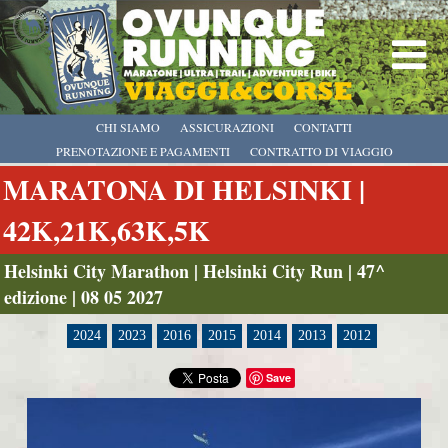
CHI SIAMO
ASSICURAZIONI
CONTATTI
PRENOTAZIONE E PAGAMENTI
CONTRATTO DI VIAGGIO
MARATONA DI HELSINKI |
42K,21K,63K,5K
Helsinki City Marathon | Helsinki City Run | 47^
edizione | 08 05 2027
2024
2023
2016
2015
2014
2013
2012
Save