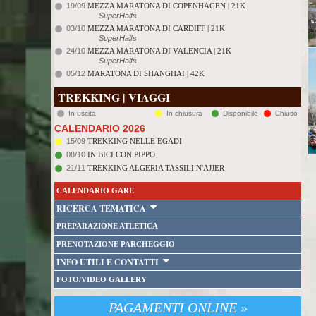
19/09
MEZZA MARATONA DI COPENHAGEN | 21K
SuperHalfs
03/10
MEZZA MARATONA DI CARDIFF | 21K
SuperHalfs
24/10
MEZZA MARATONA DI VALENCIA | 21K
SuperHalfs
05/12
MARATONA DI SHANGHAI | 42K
TREKKING | VIAGGI
In uscita
In chiusura
Disponibile
Chiuso
CALENDARIO 2026
15/09
TREKKING NELLE EGADI
08/10
IN BICI CON PIPPO
21/11
TREKKING ALGERIA TASSILI N'AJJER
CALENDARIO GARE
RICERCA TEMATICA
PREPARAZIONE ATLETICA
PRENOTAZIONE PARCHEGGIO
INFO UTILI E CONTATTI
FOTO/VIDEO GALLERY
PAGAMENTI ONLINE »