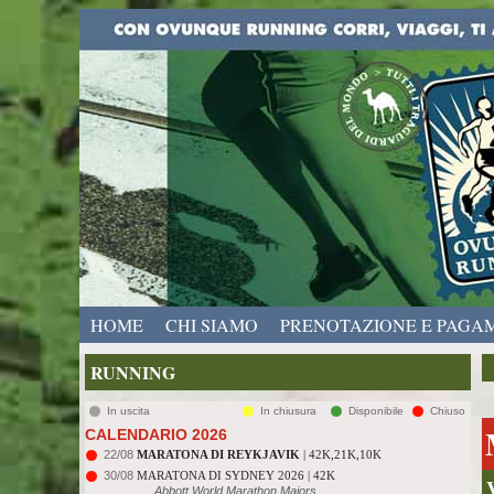
HOME
CHI SIAMO
PRENOTAZIONE E PAGA
RUNNING
In uscita
In chiusura
Disponibile
Chiuso
CALENDARIO 2026
22/08
MARATONA DI REYKJAVIK
| 42K,21K,10K
30/08
MARATONA DI SYDNEY 2026 | 42K
Abbott World Marathon Majors