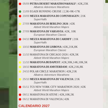
05/09
PETRA DESERT MARATHON&HALF
| 42K,25K
Albatros Adventure Marathons
11/09
EGADI RUNNING CRUISE | 2,5K+9K+17K
20/09
MEZZA MARATONA DI COPENHAGEN
| 21K
SuperHalfs
27/09
MARATONA DI BERLINO 2026
| 42K
Abbott World Marathon Majors
27/09
MARATONA DI VARSAVIA
| 42K, 10K
European Marathon Classic
04/10
MEZZA MARATONA DI CARDIFF
| 21K
SuperHalfs
10/10
MARATONA DI LISBONA
| 42K,21K,8K
European Marathon Classic
11/10
MARATONA DI CHICAGO 2026 | 42K,5K
Abbott World Marathon Majors
11/10
MARATONA BUDAPEST
| 42K,30K,14K,10K,5K
18/10
MARATONA DI AMSTERDAM
| 42K,21K,8K
24/10
POLAR CIRCLE MARATHON | 42K,21K
Albatros Adventure Marathons
25/10
MEZZA MARATONA DI VALENCIA
| 21K
SuperHalfs
01/11
TCS NEW YORK CITY MARATHON 2026 | 42K
Abbott World Marathon Majors
08/11
MARATONA DI ATENE | 42K,10K,5K
06/12
MARATONA DI VALENCIA | 42K
CALENDARIO 2027