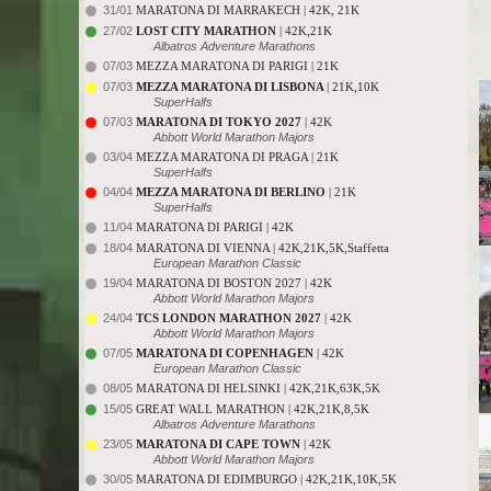
31/01
MARATONA DI MARRAKECH | 42K, 21K
27/02
LOST CITY MARATHON
| 42K,21K
Albatros Adventure Marathons
07/03
MEZZA MARATONA DI PARIGI | 21K
07/03
MEZZA MARATONA DI LISBONA
| 21K,10K
SuperHalfs
07/03
MARATONA DI TOKYO 2027
| 42K
Abbott World Marathon Majors
03/04
MEZZA MARATONA DI PRAGA | 21K
SuperHalfs
04/04
MEZZA MARATONA DI BERLINO
| 21K
SuperHalfs
11/04
MARATONA DI PARIGI | 42K
18/04
MARATONA DI VIENNA | 42K,21K,5K,Staffetta
European Marathon Classic
19/04
MARATONA DI BOSTON 2027 | 42K
Abbott World Marathon Majors
24/04
TCS LONDON MARATHON 2027
| 42K
Abbott World Marathon Majors
07/05
MARATONA DI COPENHAGEN
| 42K
European Marathon Classic
08/05
MARATONA DI HELSINKI | 42K,21K,63K,5K
15/05
GREAT WALL MARATHON | 42K,21K,8,5K
Albatros Adventure Marathons
23/05
MARATONA DI CAPE TOWN
| 42K
Abbott World Marathon Majors
30/05
MARATONA DI EDIMBURGO | 42K,21K,10K,5K