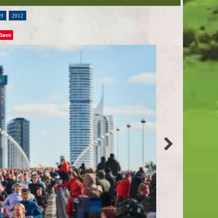
19
2012
Save