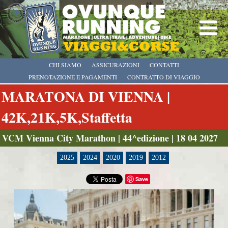
CHI SIAMO
ASSICURAZIONI
CONTATTI
PRENOTAZIONE E PAGAMENTI
CONTRATTO DI VIAGGIO
MARATONA DI VIENNA |
42K,21K,5K,Staffetta
VCM Vienna City Marathon | 44^edizione | 18 04 2027
2025
2024
2020
2019
2012
Save