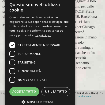
modo di appoggiarci a loro
Questo sito web utilizza
Lara Buranti
in più occasioni, per delle
cookie
maratone (NYC18, Praga
19, Valencia 19, Barcellona
Questo sito web utilizza i cookie per
migliorare la tua esperienza di navigazione.
21, NYC 22) e ci siamo
Utilizzando il nostro sito web acconsenti a
affidati a loro per Chicago
tutti i cookie in conformità con la nostra
23 (ottobre) perché
policy per i cookie.
Leggi di più
sappiamo di essere in mano
a persone non solo
STRETTAMENTE NECESSARI
competenti sul running, e
sulle città, ma anche molto
PERFORMANCE
attente alle necessità
TARGETING
personali. Ci sentiamo
ospiti, amici, non clienti
FUNZIONALITÀ
Paolo Pugni
NON CLASSIFICATI
ACCETTA TUTTO
RIFIUTA TUTTO
Copyright 2012 Ovunque Running s.r.l • Strada delle Fornaci 20 • 41126 Modena (Italy) • Tel
+39 059 219566 • T.O.U.R.S MEMBER • IATA • FIAVET -
Cookie policy
Globe - Web Agency Modena
MOSTRA DETTAGLI