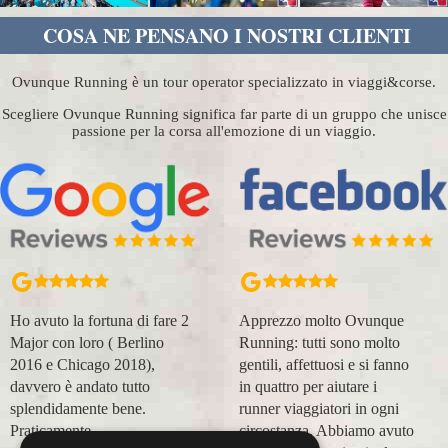
COSA NE PENSANO I NOSTRI CLIENTI
Ovunque Running è un tour operator specializzato in viaggi&corse.
Scegliere Ovunque Running significa far parte di un gruppo che unisce
passione per la corsa all'emozione di un viaggio.
Apprezzo molto Ovunque
Organizzazione perfetta,
Running: tutti sono molto
accompagnatori super
gentili, affettuosi e si fanno
(Massimo e Anna). Prima
in quattro per aiutare i
esperienza con voi molto
runner viaggiatori in ogni
positiva! Alla prossima e
circostanza. Abbiamo avuto
grazie!