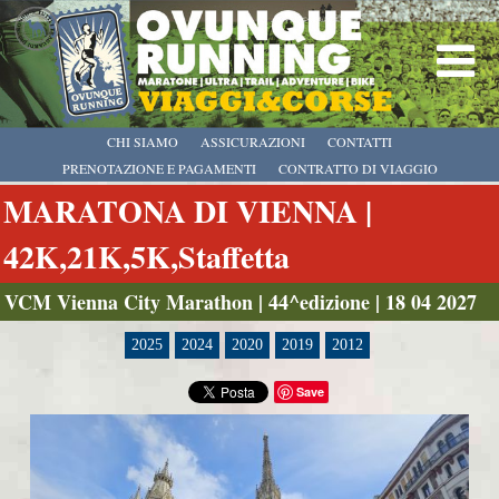
CHI SIAMO
ASSICURAZIONI
CONTATTI
PRENOTAZIONE E PAGAMENTI
CONTRATTO DI VIAGGIO
MARATONA DI VIENNA |
42K,21K,5K,Staffetta
VCM Vienna City Marathon | 44^edizione | 18 04 2027
2025
2024
2020
2019
2012
Save