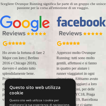
Scegliere Ovunque Running significa far parte di un gruppo che unisce
passione per la corsa all'emozione di un viaggio.
Apprezzo molto Ovunque
Organizzazione perfetta,
Running: tutti sono molto
accompagnatori super
gentili, affettuosi e si fanno
(Massimo e Anna). Prima
in quattro per aiutare i
esperienza con voi molto
runner viaggiatori in ogni
positiva! Alla prossima e
circostanza. Abbiamo avuto
grazie!
modo di appoggiarci a loro
Questo sito web utilizza
Lara Buranti
in più occasioni, per delle
cookie
maratone (NYC18, Praga
19, Valencia 19, Barcellona
Questo sito web utilizza i cookie per
21, NYC 22) e ci siamo
migliorare la tua esperienza di navigazione.