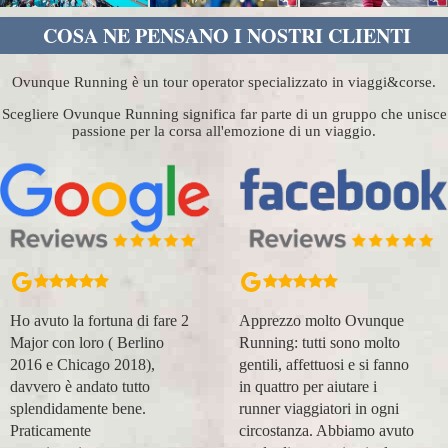
COSA NE PENSANO I NOSTRI CLIENTI
Ovunque Running è un tour operator specializzato in viaggi&corse.
Scegliere Ovunque Running significa far parte di un gruppo che unisce
passione per la corsa all'emozione di un viaggio.
Apprezzo molto Ovunque
Organizzazione perfetta,
Running: tutti sono molto
accompagnatori super
gentili, affettuosi e si fanno
(Massimo e Anna). Prima
in quattro per aiutare i
esperienza con voi molto
runner viaggiatori in ogni
positiva! Alla prossima e
circostanza. Abbiamo avuto
grazie!