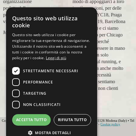
modo di appoggiarci a loro
Lara Buranti
in più occasioni, per delle
maratone (NYC18, Praga
Questo sito web utilizza
19, Valencia 19, Barcellona
cookie
21, NYC 22) e ci siamo
Questo sito web utilizza i cookie per
affidati a loro per Chicago
migliorare la tua esperienza di navigazione.
23 (ottobre) perché
Utilizzando il nostro sito web acconsenti a
sappiamo di essere in mano
tutti i cookie in conformità con la nostra
a persone non solo
policy per i cookie.
Leggi di più
competenti sul running, e
sulle città, ma anche molto
STRETTAMENTE NECESSARI
attente alle necessità
personali. Ci sentiamo
PERFORMANCE
ospiti, amici, non clienti
TARGETING
Paolo Pugni
NON CLASSIFICATI
ACCETTA TUTTO
RIFIUTA TUTTO
Copyright 2012 Ovunque Running s.r.l • Strada delle Fornaci 20 • 41126 Modena (Italy) • Tel
+39 059 219566 • T.O.U.R.S MEMBER • IATA • FIAVET -
Cookie policy
Globe - Web Agency Modena
MOSTRA DETTAGLI