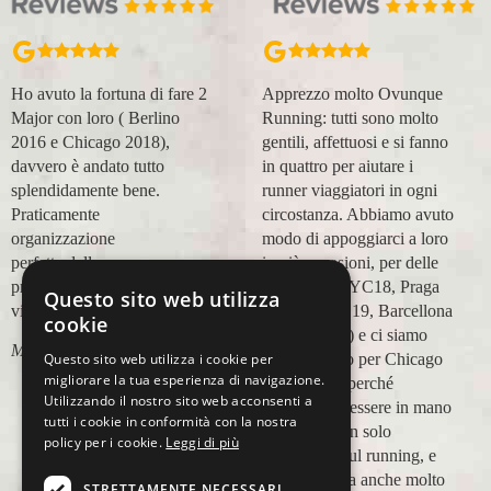
Apprezzo molto Ovunque
Organizzazione perfetta,
Running: tutti sono molto
accompagnatori super
gentili, affettuosi e si fanno
(Massimo e Anna). Prima
in quattro per aiutare i
esperienza con voi molto
runner viaggiatori in ogni
positiva! Alla prossima e
circostanza. Abbiamo avuto
grazie!
modo di appoggiarci a loro
Lara Buranti
in più occasioni, per delle
maratone (NYC18, Praga
Questo sito web utilizza
19, Valencia 19, Barcellona
cookie
21, NYC 22) e ci siamo
Questo sito web utilizza i cookie per
affidati a loro per Chicago
migliorare la tua esperienza di navigazione.
23 (ottobre) perché
Utilizzando il nostro sito web acconsenti a
sappiamo di essere in mano
tutti i cookie in conformità con la nostra
a persone non solo
policy per i cookie.
Leggi di più
competenti sul running, e
sulle città, ma anche molto
STRETTAMENTE NECESSARI