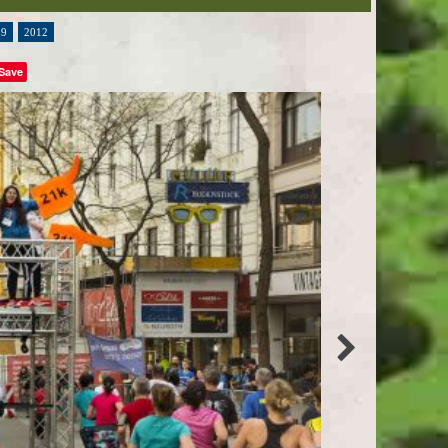
19
2012
Save