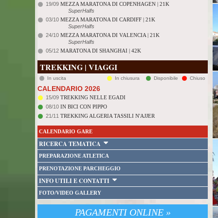
19/09
MEZZA MARATONA DI COPENHAGEN | 21K
SuperHalfs
03/10
MEZZA MARATONA DI CARDIFF | 21K
SuperHalfs
24/10
MEZZA MARATONA DI VALENCIA | 21K
SuperHalfs
05/12
MARATONA DI SHANGHAI | 42K
TREKKING | VIAGGI
In uscita
In chiusura
Disponibile
Chiuso
CALENDARIO 2026
15/09
TREKKING NELLE EGADI
08/10
IN BICI CON PIPPO
21/11
TREKKING ALGERIA TASSILI N'AJJER
CALENDARIO GARE
RICERCA TEMATICA
PREPARAZIONE ATLETICA
PRENOTAZIONE PARCHEGGIO
INFO UTILI E CONTATTI
FOTO/VIDEO GALLERY
PAGAMENTI ONLINE »