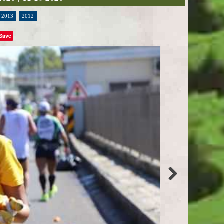
2013
2012
Save