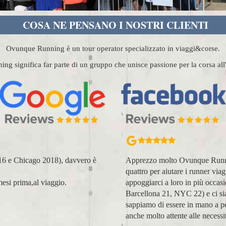
COSA NE PENSANO I NOSTRI CLIENTI
Ovunque Running è un tour operator specializzato in viaggi&corse.
g significa far parte di un gruppo che unisce passione per la corsa al
, affettuosi e si fanno in
Organizzazione perfetta, acco
nza. Abbiamo avuto modo di
voi molto positiva! Alla prossim
(NYC18, Praga 19, Valencia 19,
Lara Buranti
icago 23 (ottobre) perché
sul running, e sulle città, ma
spiti, amici, non clienti