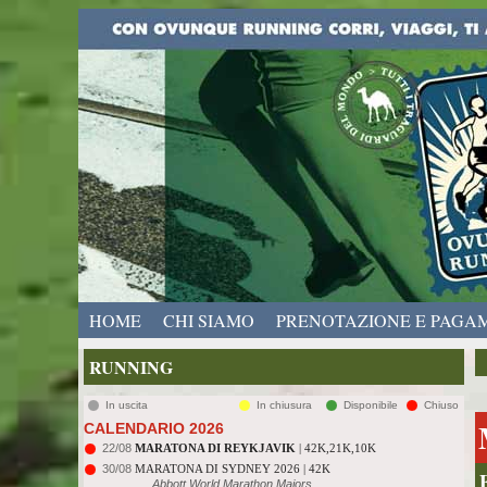
HOME
CHI SIAMO
PRENOTAZIONE E PAGA
RUNNING
In uscita
In chiusura
Disponibile
Chiuso
CALENDARIO 2026
22/08
MARATONA DI REYKJAVIK
| 42K,21K,10K
30/08
MARATONA DI SYDNEY 2026 | 42K
Abbott World Marathon Majors