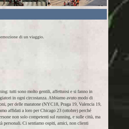
l'emozione di un viaggio.
mpagnatori super (Massimo e Anna). Prima esperienza con
Ho pa
a e grazie!
assist
Marco