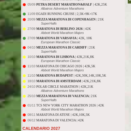
05/09
PETRA DESERT MARATHON&HALF
| 42K,25K
Albatros Adventure Marathons
11/09
EGADI RUNNING CRUISE | 2,5K+9K+17K
20/09
MEZZA MARATONA DI COPENHAGEN
| 21K
SuperHalfs
27/09
MARATONA DI BERLINO 2026
| 42K
Abbott World Marathon Majors
27/09
MARATONA DI VARSAVIA
| 42K, 10K
European Marathon Classic
04/10
MEZZA MARATONA DI CARDIFF
| 21K
SuperHalfs
10/10
MARATONA DI LISBONA
| 42K,21K,8K
European Marathon Classic
11/10
MARATONA DI CHICAGO 2026 | 42K,5K
Abbott World Marathon Majors
11/10
MARATONA BUDAPEST
| 42K,30K,14K,10K,5K
18/10
MARATONA DI AMSTERDAM
| 42K,21K,8K
24/10
POLAR CIRCLE MARATHON | 42K,21K
Albatros Adventure Marathons
25/10
MEZZA MARATONA DI VALENCIA
| 21K
SuperHalfs
01/11
TCS NEW YORK CITY MARATHON 2026 | 42K
Abbott World Marathon Majors
08/11
MARATONA DI ATENE | 42K,10K,5K
06/12
MARATONA DI VALENCIA | 42K
CALENDARIO 2027