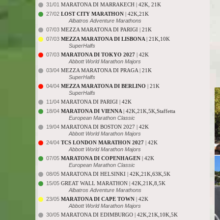
31/01
MARATONA DI MARRAKECH | 42K, 21K
27/02
LOST CITY MARATHON
| 42K,21K
Albatros Adventure Marathons
07/03
MEZZA MARATONA DI PARIGI | 21K
07/03
MEZZA MARATONA DI LISBONA
| 21K,10K
SuperHalfs
07/03
MARATONA DI TOKYO 2027
| 42K
Abbott World Marathon Majors
03/04
MEZZA MARATONA DI PRAGA | 21K
SuperHalfs
04/04
MEZZA MARATONA DI BERLINO
| 21K
SuperHalfs
11/04
MARATONA DI PARIGI | 42K
18/04
MARATONA DI VIENNA
| 42K,21K,5K,Staffetta
European Marathon Classic
19/04
MARATONA DI BOSTON 2027 | 42K
Abbott World Marathon Majors
24/04
TCS LONDON MARATHON 2027
| 42K
Abbott World Marathon Majors
07/05
MARATONA DI COPENHAGEN
| 42K
European Marathon Classic
08/05
MARATONA DI HELSINKI | 42K,21K,63K,5K
15/05
GREAT WALL MARATHON | 42K,21K,8,5K
Albatros Adventure Marathons
23/05
MARATONA DI CAPE TOWN
| 42K
Abbott World Marathon Majors
30/05
MARATONA DI EDIMBURGO | 42K,21K,10K,5K