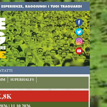
NTATTI
MM
SUPERHALFS
K,8K
026 | 11 10 2026