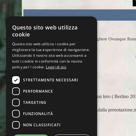
Questo sito web utilizza
cookie
Scegliere Ovunque Runnin
Questo sito web utilizza i cookie per
migliorare la tua esperienza di navigazione.
Utilizzando il nostro sito web acconsenti a
tutti i cookie in conformità con la nostra
policy per i cookie.
Leggi di più
STRETTAMENTE NECESSARI
PERFORMANCE
ero è
Apprezzo molto Ovunque Running: tutti sono molto gentili
TARGETING
quattro per aiutare i runner viaggiatori in ogni circosta
appoggiarci a loro in più occasioni, per delle maratone 
FUNZIONALITÀ
Barcellona 21, NYC 22) e ci siamo affidati a loro per Ch
sappiamo di essere in mano a persone non solo competenti 
NON CLASSIFICATI
anche molto attente alle necessità personali. Ci sentiamo o