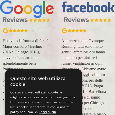
Ho avuto la fortuna di fare 2
Apprezzo molto Ovunque
Major con loro ( Berlino
Running: tutti sono molto
2016 e Chicago 2018),
gentili, affettuosi e si fanno
davvero è andato tutto
in quattro per aiutare i
splendidamente bene.
runner viaggiatori in ogni
Praticamente
circostanza. Abbiamo avuto
organizzazione
modo di appoggiarci a loro
Questo sito web utilizza
perfetta,dalla
in più occasioni, per delle
cookie
prenotazione,mesi prima,al
maratone (NYC18, Praga
viaggio.
19, Valencia 19, Barcellona
Questo sito web utilizza i cookie per
migliorare la tua esperienza di navigazione.
21, NYC 22) e ci siamo
Marco Ceseri
Utilizzando il nostro sito web acconsenti a
affidati a loro per Chicago
tutti i cookie in conformità con la nostra
23 (ottobre) perché
policy per i cookie.
Leggi di più
sappiamo di essere in mano