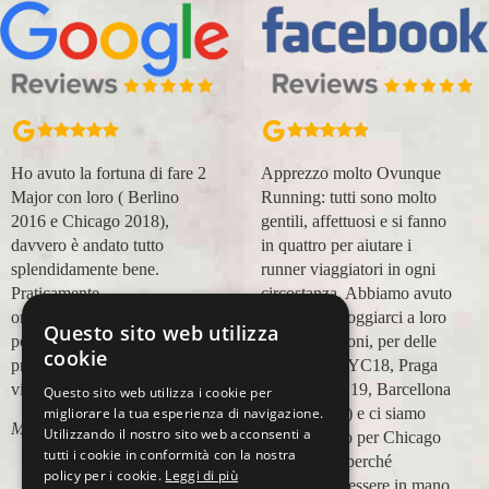
Ho avuto la fortuna di fare 2
Apprezzo molto Ovunque
Major con loro ( Berlino
Running: tutti sono molto
2016 e Chicago 2018),
gentili, affettuosi e si fanno
davvero è andato tutto
in quattro per aiutare i
splendidamente bene.
runner viaggiatori in ogni
Praticamente
circostanza. Abbiamo avuto
organizzazione
modo di appoggiarci a loro
Questo sito web utilizza
perfetta,dalla
in più occasioni, per delle
cookie
prenotazione,mesi prima,al
maratone (NYC18, Praga
viaggio.
19, Valencia 19, Barcellona
Questo sito web utilizza i cookie per
migliorare la tua esperienza di navigazione.
21, NYC 22) e ci siamo
Marco Ceseri
Utilizzando il nostro sito web acconsenti a
affidati a loro per Chicago
tutti i cookie in conformità con la nostra
23 (ottobre) perché
policy per i cookie.
Leggi di più
sappiamo di essere in mano