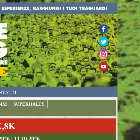
NTATTI
MM
SUPERHALFS
K,8K
026 | 11 10 2026