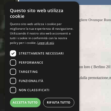
Questo sito web utilizza
cookie
Scegliere Ovunque Runnin
Questo sito web utilizza i cookie per
migliorare la tua esperienza di navigazione.
Utilizzando il nostro sito web acconsenti a
tutti i cookie in conformità con la nostra
policy per i cookie.
Leggi di più
STRETTAMENTE NECESSARI
PERFORMANCE
tato
Ho avuto la fortuna di fare 2 Major con loro ( Berlino 2
TARGETING
 sui
andato tutto splendidamente bene.
Praticamente organizzazione perfetta,dalla prenotazione,m
FUNZIONALITÀ
Marco Ceseri
NON CLASSIFICATI
ACCETTA TUTTO
RIFIUTA TUTTO