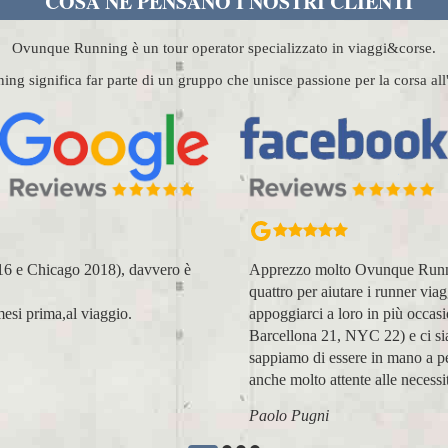
COSA NE PENSANO I NOSTRI CLIENTI
Ovunque Running è un tour operator specializzato in viaggi&corse.
g significa far parte di un gruppo che unisce passione per la corsa al
016 e Chicago 2018), davvero è
Apprezzo molto Ovunque Running:
quattro per aiutare i runner vi
esi prima,al viaggio.
appoggiarci a loro in più occas
Barcellona 21, NYC 22) e ci sia
sappiamo di essere in mano a pe
anche molto attente alle necessit
Paolo Pugni