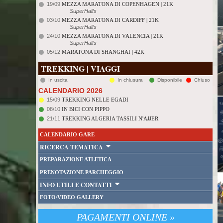
19/09
MEZZA MARATONA DI COPENHAGEN | 21K
SuperHalfs
03/10
MEZZA MARATONA DI CARDIFF | 21K
SuperHalfs
24/10
MEZZA MARATONA DI VALENCIA | 21K
SuperHalfs
05/12
MARATONA DI SHANGHAI | 42K
TREKKING | VIAGGI
In uscita
In chiusura
Disponibile
Chiuso
CALENDARIO 2026
15/09
TREKKING NELLE EGADI
08/10
IN BICI CON PIPPO
21/11
TREKKING ALGERIA TASSILI N'AJJER
CALENDARIO GARE
RICERCA TEMATICA
PREPARAZIONE ATLETICA
PRENOTAZIONE PARCHEGGIO
INFO UTILI E CONTATTI
FOTO/VIDEO GALLERY
PAGAMENTI ONLINE »