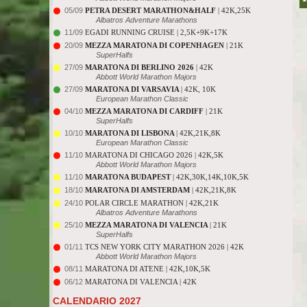
05/09
PETRA DESERT MARATHON&HALF
| 42K,25K
Albatros Adventure Marathons
11/09
EGADI RUNNING CRUISE | 2,5K+9K+17K
20/09
MEZZA MARATONA DI COPENHAGEN
| 21K
SuperHalfs
27/09
MARATONA DI BERLINO 2026
| 42K
Abbott World Marathon Majors
27/09
MARATONA DI VARSAVIA
| 42K, 10K
European Marathon Classic
04/10
MEZZA MARATONA DI CARDIFF
| 21K
SuperHalfs
10/10
MARATONA DI LISBONA
| 42K,21K,8K
European Marathon Classic
11/10
MARATONA DI CHICAGO 2026 | 42K,5K
Abbott World Marathon Majors
11/10
MARATONA BUDAPEST
| 42K,30K,14K,10K,5K
18/10
MARATONA DI AMSTERDAM
| 42K,21K,8K
24/10
POLAR CIRCLE MARATHON | 42K,21K
Albatros Adventure Marathons
25/10
MEZZA MARATONA DI VALENCIA
| 21K
SuperHalfs
01/11
TCS NEW YORK CITY MARATHON 2026 | 42K
Abbott World Marathon Majors
08/11
MARATONA DI ATENE | 42K,10K,5K
06/12
MARATONA DI VALENCIA | 42K
CALENDARIO 2027