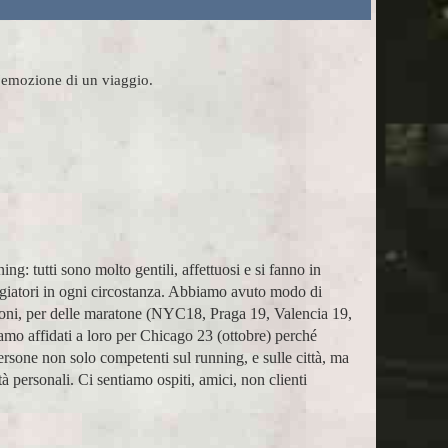
l'emozione di un viaggio.
 tutti sono molto gentili, affettuosi e si fanno in
Organ
aggiatori in ogni circostanza. Abbiamo avuto modo di
voi m
ioni, per delle maratone (NYC18, Praga 19, Valencia 19,
Lara 
mo affidati a loro per Chicago 23 (ottobre) perché
rsone non solo competenti sul running, e sulle città, ma
à personali. Ci sentiamo ospiti, amici, non clienti