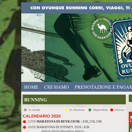
HOME
CHI SIAMO
PRENOTAZIONE E PAGA
RUNNING
In uscita
In chiusura
Disponibile
Chiuso
CALENDARIO 2026
22/08
MARATONA DI REYKJAVIK
| 42K,21K,10K
30/08
MARATONA DI SYDNEY 2026 | 42K
Abbott World Marathon Majors