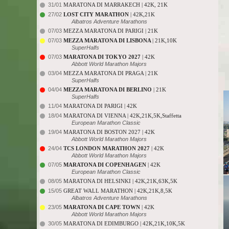
31/01
MARATONA DI MARRAKECH | 42K, 21K
27/02
LOST CITY MARATHON
| 42K,21K
Albatros Adventure Marathons
07/03
MEZZA MARATONA DI PARIGI | 21K
07/03
MEZZA MARATONA DI LISBONA
| 21K,10K
SuperHalfs
07/03
MARATONA DI TOKYO 2027
| 42K
Abbott World Marathon Majors
03/04
MEZZA MARATONA DI PRAGA | 21K
SuperHalfs
04/04
MEZZA MARATONA DI BERLINO
| 21K
SuperHalfs
11/04
MARATONA DI PARIGI | 42K
18/04
MARATONA DI VIENNA | 42K,21K,5K,Staffetta
European Marathon Classic
19/04
MARATONA DI BOSTON 2027 | 42K
Abbott World Marathon Majors
24/04
TCS LONDON MARATHON 2027
| 42K
Abbott World Marathon Majors
07/05
MARATONA DI COPENHAGEN
| 42K
European Marathon Classic
08/05
MARATONA DI HELSINKI | 42K,21K,63K,5K
15/05
GREAT WALL MARATHON | 42K,21K,8,5K
Albatros Adventure Marathons
23/05
MARATONA DI CAPE TOWN
| 42K
Abbott World Marathon Majors
30/05
MARATONA DI EDIMBURGO | 42K,21K,10K,5K