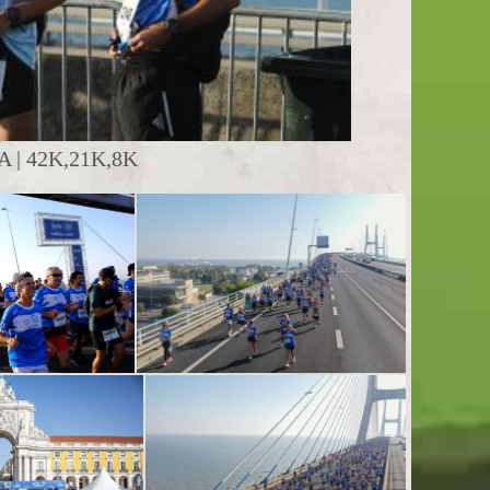
| 42K,21K,8K