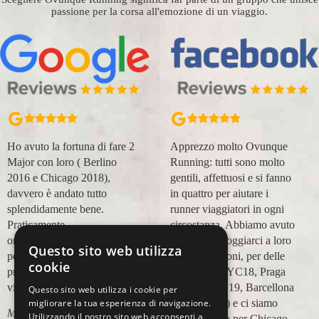
passione per la corsa all'emozione di un viaggio.
Ho avuto la fortuna di fare 2
Apprezzo molto Ovunque
Major con loro ( Berlino
Running: tutti sono molto
2016 e Chicago 2018),
gentili, affettuosi e si fanno
davvero è andato tutto
in quattro per aiutare i
splendidamente bene.
runner viaggiatori in ogni
Praticamente
circostanza. Abbiamo avuto
organizzazione
modo di appoggiarci a loro
Questo sito web utilizza
perfetta,dalla
in più occasioni, per delle
cookie
prenotazione,mesi prima,al
maratone (NYC18, Praga
viaggio.
19, Valencia 19, Barcellona
Questo sito web utilizza i cookie per
21, NYC 22) e ci siamo
migliorare la tua esperienza di navigazione.
Marco Ceseri
Utilizzando il nostro sito web acconsenti a
affidati a loro per Chicago