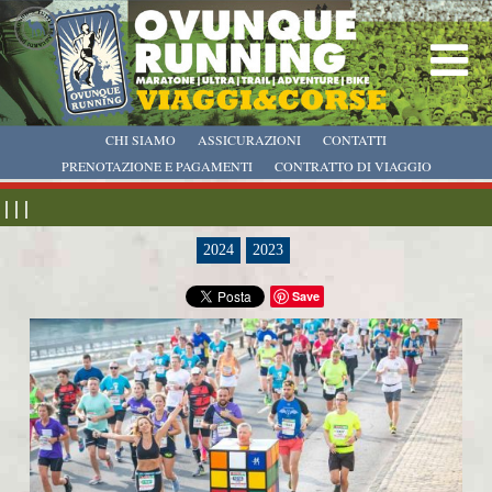
CHI SIAMO
ASSICURAZIONI
CONTATTI
PRENOTAZIONE E PAGAMENTI
CONTRATTO DI VIAGGIO
| | |
2024
2023
Save