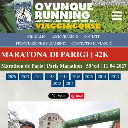
CHI SIAMO
ASSICURAZIONI
CONTATTI
PRENOTAZIONE E PAGAMENTI
CONTRATTO DI VIAGGIO
MARATONA DI PARIGI | 42K
Marathon de Paris | Paris Marathon | 50^ed | 11 04 2027
2025
2023
2022
2018
2017
2016
2015
2014
2013
2012
2011
Save