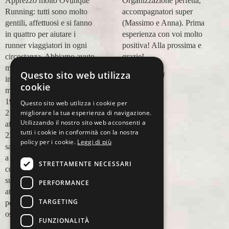
Apprezzo molto Ovunque
Organizzazione perfetta,
Running: tutti sono molto
accompagnatori super
gentili, affettuosi e si fanno
(Massimo e Anna). Prima
in quattro per aiutare i
esperienza con voi molto
runner viaggiatori in ogni
positiva! Alla prossima e
circostanza. Abbiamo avuto
grazie!
modo di appoggiarci a loro
Questo sito web utilizza
Lara Buranti
in più occasioni, per delle
cookie
maratone (NYC18, Praga
19, Valencia 19, Barcellona
Questo sito web utilizza i cookie per
21, NYC 22) e ci siamo
migliorare la tua esperienza di navigazione.
Utilizzando il nostro sito web acconsenti a
affidati a loro per Chicago
tutti i cookie in conformità con la nostra
23 (ottobre) perché
policy per i cookie.
Leggi di più
sappiamo di essere in mano
a persone non solo
STRETTAMENTE NECESSARI
competenti sul running, e
sulle città, ma anche molto
PERFORMANCE
attente alle necessità
TARGETING
personali. Ci sentiamo
ospiti, amici, non clienti
FUNZIONALITÀ