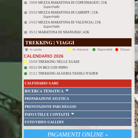
19/09
MEZZA MARATONA DI COPENHAGEN | 21K
SuperHalfs
03/10
MEZZA MARATONA DI CARDIFF | 21K
SuperHalfs
24/10
MEZZA MARATONA DI VALENCIA | 21K
SuperHalfs
05/12
MARATONA DI SHANGHAI | 42K
TREKKING | VIAGGI
In uscita
In chiusura
Disponibile
Chiuso
CALENDARIO 2026
15/09
TREKKING NELLE EGADI
08/10
IN BICI CON PIPPO
21/11
TREKKING ALGERIA TASSILI N'AJJER
CALENDARIO GARE
RICERCA TEMATICA
PREPARAZIONE ATLETICA
PRENOTAZIONE PARCHEGGIO
INFO UTILI E CONTATTI
FOTO/VIDEO GALLERY
PAGAMENTI ONLINE »