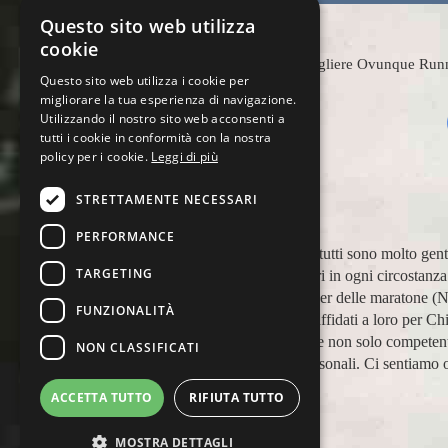
Questo sito web utilizza
cookie
Scegliere Ovunque Runnin
Questo sito web utilizza i cookie per
migliorare la tua esperienza di navigazione.
Utilizzando il nostro sito web acconsenti a
tutti i cookie in conformità con la nostra
policy per i cookie.
Leggi di più
STRETTAMENTE NECESSARI
PERFORMANCE
ero è
Apprezzo molto Ovunque Running: tutti sono molto gentili
TARGETING
quattro per aiutare i runner viaggiatori in ogni circosta
appoggiarci a loro in più occasioni, per delle maratone 
FUNZIONALITÀ
Barcellona 21, NYC 22) e ci siamo affidati a loro per Ch
sappiamo di essere in mano a persone non solo competenti 
NON CLASSIFICATI
anche molto attente alle necessità personali. Ci sentiamo o
ACCETTA TUTTO
RIFIUTA TUTTO
Paolo Pugni
MOSTRA DETTAGLI