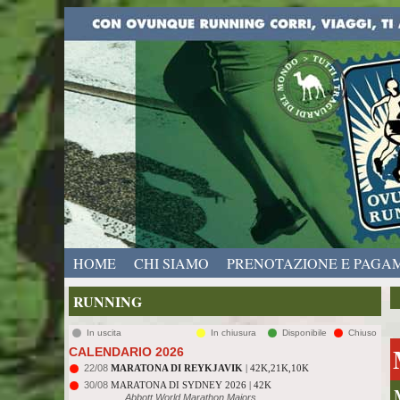
HOME
CHI SIAMO
PRENOTAZIONE E PAGA
RUNNING
In uscita
In chiusura
Disponibile
Chiuso
CALENDARIO 2026
22/08
MARATONA DI REYKJAVIK
| 42K,21K,10K
30/08
MARATONA DI SYDNEY 2026 | 42K
Abbott World Marathon Majors