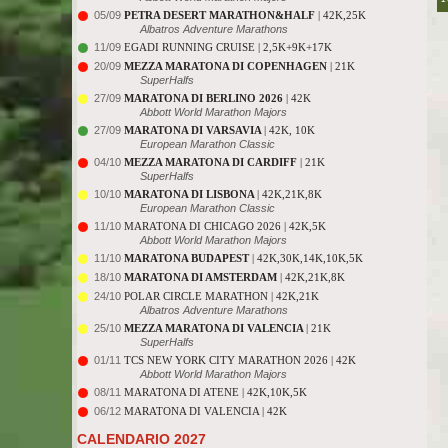
05/09
PETRA DESERT MARATHON&HALF
| 42K,25K
Albatros Adventure Marathons
11/09
EGADI RUNNING CRUISE | 2,5K+9K+17K
20/09
MEZZA MARATONA DI COPENHAGEN
| 21K
SuperHalfs
27/09
MARATONA DI BERLINO 2026
| 42K
Abbott World Marathon Majors
27/09
MARATONA DI VARSAVIA
| 42K, 10K
European Marathon Classic
04/10
MEZZA MARATONA DI CARDIFF
| 21K
SuperHalfs
10/10
MARATONA DI LISBONA
| 42K,21K,8K
European Marathon Classic
11/10
MARATONA DI CHICAGO 2026 | 42K,5K
Abbott World Marathon Majors
11/10
MARATONA BUDAPEST
| 42K,30K,14K,10K,5K
18/10
MARATONA DI AMSTERDAM
| 42K,21K,8K
24/10
POLAR CIRCLE MARATHON | 42K,21K
Albatros Adventure Marathons
25/10
MEZZA MARATONA DI VALENCIA
| 21K
SuperHalfs
01/11
TCS NEW YORK CITY MARATHON 2026 | 42K
Abbott World Marathon Majors
08/11
MARATONA DI ATENE | 42K,10K,5K
06/12
MARATONA DI VALENCIA | 42K
CALENDARIO 2027