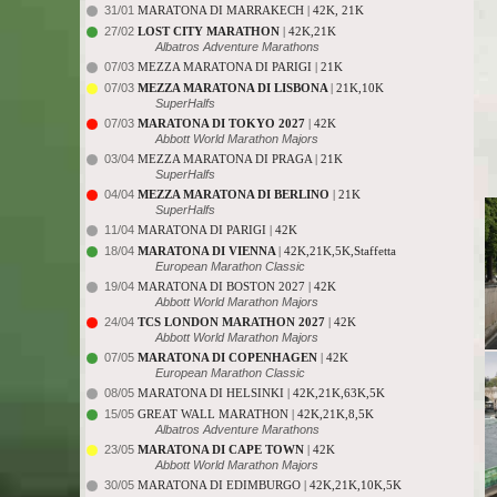
31/01
MARATONA DI MARRAKECH | 42K, 21K
27/02
LOST CITY MARATHON
| 42K,21K
Albatros Adventure Marathons
07/03
MEZZA MARATONA DI PARIGI | 21K
07/03
MEZZA MARATONA DI LISBONA
| 21K,10K
SuperHalfs
07/03
MARATONA DI TOKYO 2027
| 42K
Abbott World Marathon Majors
03/04
MEZZA MARATONA DI PRAGA | 21K
SuperHalfs
04/04
MEZZA MARATONA DI BERLINO
| 21K
SuperHalfs
11/04
MARATONA DI PARIGI | 42K
18/04
MARATONA DI VIENNA
| 42K,21K,5K,Staffetta
European Marathon Classic
19/04
MARATONA DI BOSTON 2027 | 42K
Abbott World Marathon Majors
24/04
TCS LONDON MARATHON 2027
| 42K
Abbott World Marathon Majors
07/05
MARATONA DI COPENHAGEN
| 42K
European Marathon Classic
08/05
MARATONA DI HELSINKI | 42K,21K,63K,5K
15/05
GREAT WALL MARATHON | 42K,21K,8,5K
Albatros Adventure Marathons
23/05
MARATONA DI CAPE TOWN
| 42K
Abbott World Marathon Majors
30/05
MARATONA DI EDIMBURGO | 42K,21K,10K,5K