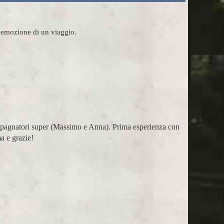
l'emozione di un viaggio.
mpagnatori super (Massimo e Anna). Prima esperienza con
Ho pa
a e grazie!
assist
Marco