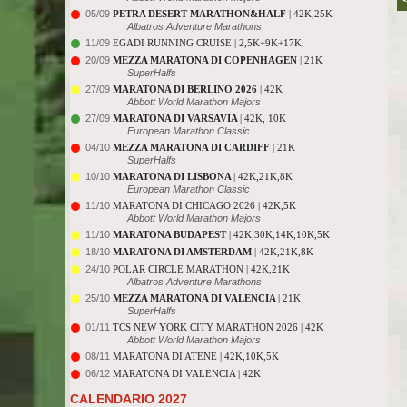
05/09
PETRA DESERT MARATHON&HALF
| 42K,25K
Albatros Adventure Marathons
11/09
EGADI RUNNING CRUISE | 2,5K+9K+17K
20/09
MEZZA MARATONA DI COPENHAGEN
| 21K
SuperHalfs
27/09
MARATONA DI BERLINO 2026
| 42K
Abbott World Marathon Majors
27/09
MARATONA DI VARSAVIA
| 42K, 10K
European Marathon Classic
04/10
MEZZA MARATONA DI CARDIFF
| 21K
SuperHalfs
10/10
MARATONA DI LISBONA
| 42K,21K,8K
European Marathon Classic
11/10
MARATONA DI CHICAGO 2026 | 42K,5K
Abbott World Marathon Majors
11/10
MARATONA BUDAPEST
| 42K,30K,14K,10K,5K
18/10
MARATONA DI AMSTERDAM
| 42K,21K,8K
24/10
POLAR CIRCLE MARATHON | 42K,21K
Albatros Adventure Marathons
25/10
MEZZA MARATONA DI VALENCIA
| 21K
SuperHalfs
01/11
TCS NEW YORK CITY MARATHON 2026 | 42K
Abbott World Marathon Majors
08/11
MARATONA DI ATENE | 42K,10K,5K
06/12
MARATONA DI VALENCIA | 42K
CALENDARIO 2027