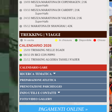
19/09
MEZZA MARATONA DI COPENHAGEN | 21K
SuperHalfs
03/10
MEZZA MARATONA DI CARDIFF | 21K
SuperHalfs
24/10
MEZZA MARATONA DI VALENCIA | 21K
SuperHalfs
05/12
MARATONA DI SHANGHAI | 42K
TREKKING | VIAGGI
In uscita
In chiusura
Disponibile
Chiuso
CALENDARIO 2026
15/09
TREKKING NELLE EGADI
08/10
IN BICI CON PIPPO
21/11
TREKKING ALGERIA TASSILI N'AJJER
CALENDARIO GARE
RICERCA TEMATICA
PREPARAZIONE ATLETICA
PRENOTAZIONE PARCHEGGIO
INFO UTILI E CONTATTI
FOTO/VIDEO GALLERY
PAGAMENTI ONLINE »