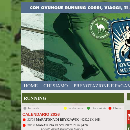
HOME
CHI SIAMO
PRENOTAZIONE E PAGA
RUNNING
In uscita
In chiusura
Disponibile
Chiuso
CALENDARIO 2026
22/08
MARATONA DI REYKJAVIK
| 42K,21K,10K
30/08
MARATONA DI SYDNEY 2026 | 42K
Abbott World Marathon Majors