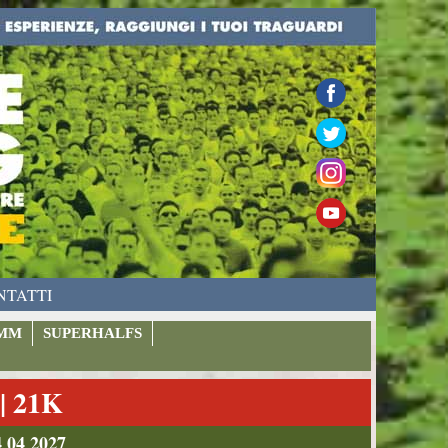
NTATTI
MM
SUPERHALFS
 21K
 04 2027