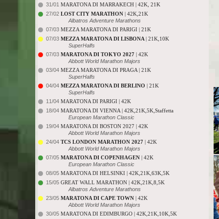
31/01
MARATONA DI MARRAKECH | 42K, 21K
27/02
LOST CITY MARATHON
| 42K,21K
Albatros Adventure Marathons
07/03
MEZZA MARATONA DI PARIGI | 21K
07/03
MEZZA MARATONA DI LISBONA
| 21K,10K
SuperHalfs
07/03
MARATONA DI TOKYO 2027
| 42K
Abbott World Marathon Majors
03/04
MEZZA MARATONA DI PRAGA | 21K
SuperHalfs
04/04
MEZZA MARATONA DI BERLINO
| 21K
SuperHalfs
11/04
MARATONA DI PARIGI | 42K
18/04
MARATONA DI VIENNA | 42K,21K,5K,Staffetta
European Marathon Classic
19/04
MARATONA DI BOSTON 2027 | 42K
Abbott World Marathon Majors
24/04
TCS LONDON MARATHON 2027
| 42K
Abbott World Marathon Majors
07/05
MARATONA DI COPENHAGEN
| 42K
European Marathon Classic
08/05
MARATONA DI HELSINKI | 42K,21K,63K,5K
15/05
GREAT WALL MARATHON | 42K,21K,8,5K
Albatros Adventure Marathons
23/05
MARATONA DI CAPE TOWN
| 42K
Abbott World Marathon Majors
30/05
MARATONA DI EDIMBURGO | 42K,21K,10K,5K