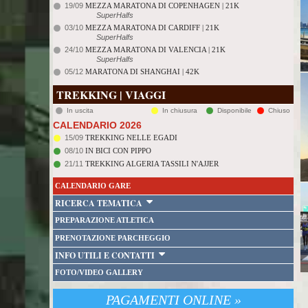
19/09
MEZZA MARATONA DI COPENHAGEN | 21K
SuperHalfs
03/10
MEZZA MARATONA DI CARDIFF | 21K
SuperHalfs
24/10
MEZZA MARATONA DI VALENCIA | 21K
SuperHalfs
05/12
MARATONA DI SHANGHAI | 42K
TREKKING | VIAGGI
In uscita
In chiusura
Disponibile
Chiuso
CALENDARIO 2026
15/09
TREKKING NELLE EGADI
08/10
IN BICI CON PIPPO
21/11
TREKKING ALGERIA TASSILI N'AJJER
CALENDARIO GARE
RICERCA TEMATICA
PREPARAZIONE ATLETICA
PRENOTAZIONE PARCHEGGIO
INFO UTILI E CONTATTI
FOTO/VIDEO GALLERY
PAGAMENTI ONLINE »