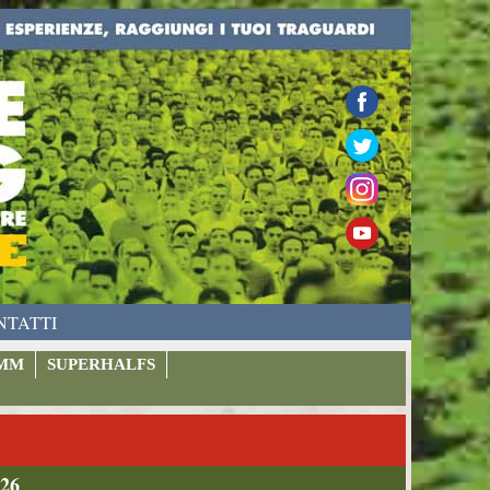
NTATTI
MM
SUPERHALFS
026