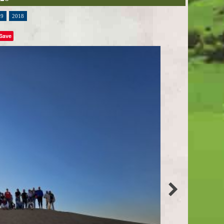
19
2018
Save