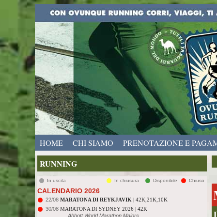
HOME
CHI SIAMO
PRENOTAZIONE E PAGA
RUNNING
In uscita
In chiusura
Disponibile
Chiuso
CALENDARIO 2026
22/08
MARATONA DI REYKJAVIK
| 42K,21K,10K
30/08
MARATONA DI SYDNEY 2026 | 42K
Abbott World Marathon Majors