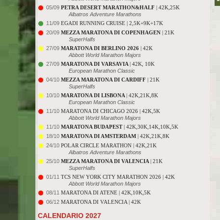
05/09
PETRA DESERT MARATHON&HALF
| 42K,25K
Albatros Adventure Marathons
11/09
EGADI RUNNING CRUISE | 2,5K+9K+17K
20/09
MEZZA MARATONA DI COPENHAGEN
| 21K
SuperHalfs
27/09
MARATONA DI BERLINO 2026
| 42K
Abbott World Marathon Majors
27/09
MARATONA DI VARSAVIA
| 42K, 10K
European Marathon Classic
04/10
MEZZA MARATONA DI CARDIFF
| 21K
SuperHalfs
10/10
MARATONA DI LISBONA
| 42K,21K,8K
European Marathon Classic
11/10
MARATONA DI CHICAGO 2026 | 42K,5K
Abbott World Marathon Majors
11/10
MARATONA BUDAPEST
| 42K,30K,14K,10K,5K
18/10
MARATONA DI AMSTERDAM
| 42K,21K,8K
24/10
POLAR CIRCLE MARATHON | 42K,21K
Albatros Adventure Marathons
25/10
MEZZA MARATONA DI VALENCIA
| 21K
SuperHalfs
01/11
TCS NEW YORK CITY MARATHON 2026 | 42K
Abbott World Marathon Majors
08/11
MARATONA DI ATENE | 42K,10K,5K
06/12
MARATONA DI VALENCIA | 42K
CALENDARIO 2027