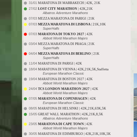
31/01
MARATONA DI MARRAKECH | 42K, 21K
27/02
LOST CITY MARATHON
| 42K,21K
Albatros Adventure Marathons
07/03
MEZZA MARATONA DI PARIGI | 21K
07/03
MEZZA MARATONA DI LISBONA
| 21K,10K
SuperHalfs
07/03
MARATONA DI TOKYO 2027
| 42K
Abbott World Marathon Majors
03/04
MEZZA MARATONA DI PRAGA | 21K
SuperHalfs
04/04
MEZZA MARATONA DI BERLINO
| 21K
SuperHalfs
11/04
MARATONA DI PARIGI | 42K
18/04
MARATONA DI VIENNA | 42K,21K,5K,Staffetta
European Marathon Classic
19/04
MARATONA DI BOSTON 2027 | 42K
Abbott World Marathon Majors
24/04
TCS LONDON MARATHON 2027
| 42K
Abbott World Marathon Majors
07/05
MARATONA DI COPENHAGEN
| 42K
European Marathon Classic
08/05
MARATONA DI HELSINKI | 42K,21K,63K,5K
15/05
GREAT WALL MARATHON | 42K,21K,8,5K
Albatros Adventure Marathons
23/05
MARATONA DI CAPE TOWN
| 42K
Abbott World Marathon Majors
30/05
MARATONA DI EDIMBURGO | 42K,21K,10K,5K