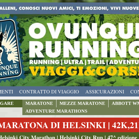
MENTI
CONTRATTO DI VIAGGIO
ASSICURAZIONI
CO
GARE
MARATONE
MEZZE MARATONE
ABBOTT W
ADVENTURE MARATHONS
MARATONA DI HELSINKI | 42K,21
Helsinki City Marathon | Helsinki City Run | 47^ edizione 