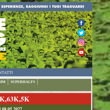
NTATTI
MM
SUPERHALFS
K,63K,5K
| 08 05 2027