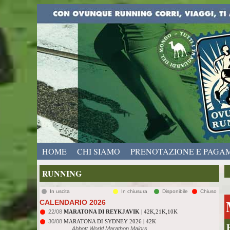
HOME
CHI SIAMO
PRENOTAZIONE E PAGA
RUNNING
In uscita
In chiusura
Disponibile
Chiuso
CALENDARIO 2026
22/08
MARATONA DI REYKJAVIK
| 42K,21K,10K
30/08
MARATONA DI SYDNEY 2026 | 42K
Abbott World Marathon Majors