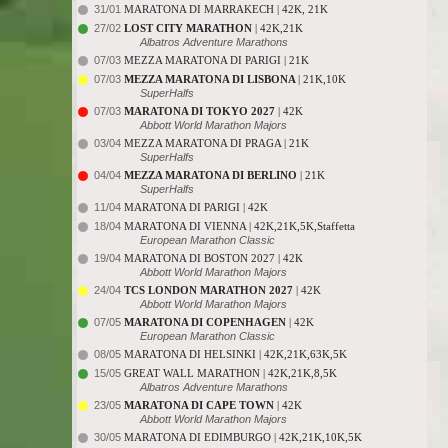
31/01
MARATONA DI MARRAKECH | 42K, 21K
27/02
LOST CITY MARATHON
| 42K,21K
Albatros Adventure Marathons
07/03
MEZZA MARATONA DI PARIGI | 21K
07/03
MEZZA MARATONA DI LISBONA
| 21K,10K
SuperHalfs
07/03
MARATONA DI TOKYO 2027
| 42K
Abbott World Marathon Majors
03/04
MEZZA MARATONA DI PRAGA | 21K
SuperHalfs
04/04
MEZZA MARATONA DI BERLINO
| 21K
SuperHalfs
11/04
MARATONA DI PARIGI | 42K
18/04
MARATONA DI VIENNA | 42K,21K,5K,Staffetta
European Marathon Classic
19/04
MARATONA DI BOSTON 2027 | 42K
Abbott World Marathon Majors
24/04
TCS LONDON MARATHON 2027
| 42K
Abbott World Marathon Majors
07/05
MARATONA DI COPENHAGEN
| 42K
European Marathon Classic
08/05
MARATONA DI HELSINKI | 42K,21K,63K,5K
15/05
GREAT WALL MARATHON | 42K,21K,8,5K
Albatros Adventure Marathons
23/05
MARATONA DI CAPE TOWN
| 42K
Abbott World Marathon Majors
30/05
MARATONA DI EDIMBURGO | 42K,21K,10K,5K