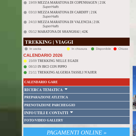
19/09
MEZZA MARATONA DI COPENHAGEN | 21K
SuperHalfs
03/10
MEZZA MARATONA DI CARDIFF | 21K
SuperHalfs
24/10
MEZZA MARATONA DI VALENCIA | 21K
SuperHalfs
05/12
MARATONA DI SHANGHAI | 42K
TREKKING | VIAGGI
In uscita
In chiusura
Disponibile
Chiuso
CALENDARIO 2026
15/09
TREKKING NELLE EGADI
08/10
IN BICI CON PIPPO
21/11
TREKKING ALGERIA TASSILI N'AJJER
CALENDARIO GARE
RICERCA TEMATICA
PREPARAZIONE ATLETICA
PRENOTAZIONE PARCHEGGIO
INFO UTILI E CONTATTI
FOTO/VIDEO GALLERY
PAGAMENTI ONLINE »