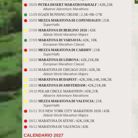
05/09
PETRA DESERT MARATHON&HALF
| 42K,25K
Albatros Adventure Marathons
11/09
EGADI RUNNING CRUISE | 2,5K+9K+17K
20/09
MEZZA MARATONA DI COPENHAGEN
| 21K
SuperHalfs
27/09
MARATONA DI BERLINO 2026
| 42K
Abbott World Marathon Majors
27/09
MARATONA DI VARSAVIA
| 42K, 10K
European Marathon Classic
04/10
MEZZA MARATONA DI CARDIFF
| 21K
SuperHalfs
10/10
MARATONA DI LISBONA
| 42K,21K,8K
European Marathon Classic
11/10
MARATONA DI CHICAGO 2026 | 42K,5K
Abbott World Marathon Majors
11/10
MARATONA BUDAPEST
| 42K,30K,14K,10K,5K
18/10
MARATONA DI AMSTERDAM
| 42K,21K,8K
24/10
POLAR CIRCLE MARATHON | 42K,21K
Albatros Adventure Marathons
25/10
MEZZA MARATONA DI VALENCIA
| 21K
SuperHalfs
01/11
TCS NEW YORK CITY MARATHON 2026 | 42K
Abbott World Marathon Majors
08/11
MARATONA DI ATENE | 42K,10K,5K
06/12
MARATONA DI VALENCIA | 42K
CALENDARIO 2027