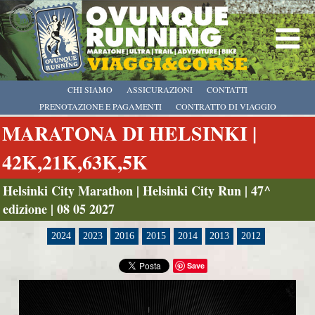
CHI SIAMO
ASSICURAZIONI
CONTATTI
PRENOTAZIONE E PAGAMENTI
CONTRATTO DI VIAGGIO
MARATONA DI HELSINKI |
42K,21K,63K,5K
Helsinki City Marathon | Helsinki City Run | 47^
edizione | 08 05 2027
2024
2023
2016
2015
2014
2013
2012
Save