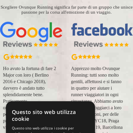
Scegliere Ovunque Running significa far parte di un gruppo che unisce
passione per la corsa all'emozione di un viaggio.
Ho avuto la fortuna di fare 2
Apprezzo molto Ovunque
Major con loro ( Berlino
Running: tutti sono molto
2016 e Chicago 2018),
gentili, affettuosi e si fanno
davvero è andato tutto
in quattro per aiutare i
splendidamente bene.
runner viaggiatori in ogni
Praticamente
circostanza. Abbiamo avuto
organizzazione
modo di appoggiarci a loro
Questo sito web utilizza
perfetta,dalla
in più occasioni, per delle
cookie
prenotazione,mesi prima,al
maratone (NYC18, Praga
viaggio.
19, Valencia 19, Barcellona
Questo sito web utilizza i cookie per