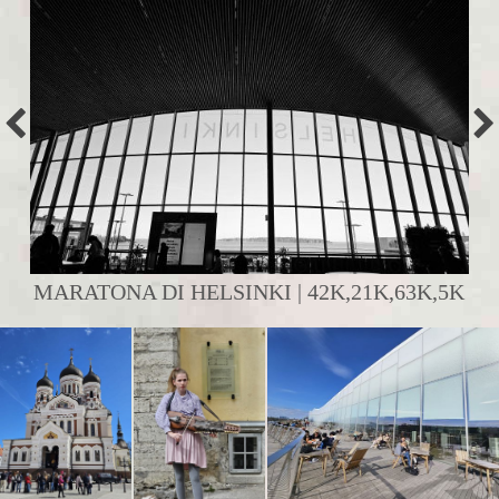
MARATONA DI HELSINKI | 42K,21K,63K,5K