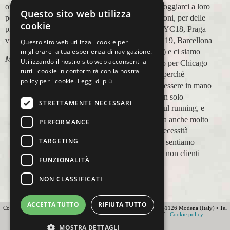
organizzazione
modo di appoggiarci a loro
Questo sito web utilizza
perfetta,dalla
in più occasioni, per delle
cookie
prenotazione,mesi prima,al
maratone (NYC18, Praga
viaggio.
19, Valencia 19, Barcellona
Questo sito web utilizza i cookie per
migliorare la tua esperienza di navigazione.
21, NYC 22) e ci siamo
Marco Ceseri
Utilizzando il nostro sito web acconsenti a
affidati a loro per Chicago
tutti i cookie in conformità con la nostra
23 (ottobre) perché
policy per i cookie.
Leggi di più
sappiamo di essere in mano
a persone non solo
STRETTAMENTE NECESSARI
competenti sul running, e
sulle città, ma anche molto
PERFORMANCE
attente alle necessità
TARGETING
personali. Ci sentiamo
ospiti, amici, non clienti
FUNZIONALITÀ
Paolo Pugni
NON CLASSIFICATI
ACCETTA TUTTO
RIFIUTA TUTTO
Copyright 2012 Ovunque Running s.r.l • Strada delle Fornaci 20 • 41126 Modena (Italy) • Tel
+39 059 219566 • T.O.U.R.S MEMBER • IATA • FIAVET -
Cookie policy
Globe - Web Agency Modena
MOSTRA DETTAGLI