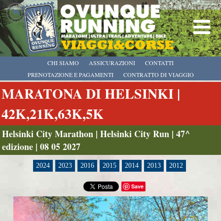
CHI SIAMO
ASSICURAZIONI
CONTATTI
PRENOTAZIONE E PAGAMENTI
CONTRATTO DI VIAGGIO
MARATONA DI HELSINKI |
42K,21K,63K,5K
Helsinki City Marathon | Helsinki City Run | 47^
edizione | 08 05 2027
2024
2023
2016
2015
2014
2013
2012
Save