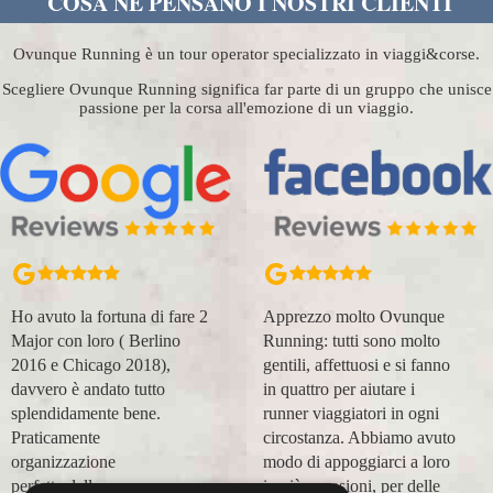
COSA NE PENSANO I NOSTRI CLIENTI
Ovunque Running è un tour operator specializzato in viaggi&corse.
Scegliere Ovunque Running significa far parte di un gruppo che unisce
passione per la corsa all'emozione di un viaggio.
Ho avuto la fortuna di fare 2
Apprezzo molto Ovunque
Major con loro ( Berlino
Running: tutti sono molto
2016 e Chicago 2018),
gentili, affettuosi e si fanno
davvero è andato tutto
in quattro per aiutare i
splendidamente bene.
runner viaggiatori in ogni
Praticamente
circostanza. Abbiamo avuto
organizzazione
modo di appoggiarci a loro
perfetta,dalla
in più occasioni, per delle