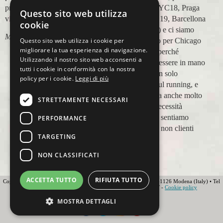
prenotazione,mesi prima,al
maratone (NYC18, Praga
Questo sito web utilizza
viaggio.
19, Valencia 19, Barcellona
cookie
21, NYC 22) e ci siamo
Marco Ceseri
affidati a loro per Chicago
Questo sito web utilizza i cookie per
migliorare la tua esperienza di navigazione.
23 (ottobre) perché
Utilizzando il nostro sito web acconsenti a
sappiamo di essere in mano
tutti i cookie in conformità con la nostra
a persone non solo
policy per i cookie.
Leggi di più
competenti sul running, e
sulle città, ma anche molto
STRETTAMENTE NECESSARI
attente alle necessità
personali. Ci sentiamo
PERFORMANCE
ospiti, amici, non clienti
TARGETING
Paolo Pugni
NON CLASSIFICATI
ACCETTA TUTTO
RIFIUTA TUTTO
Copyright 2012 Ovunque Running s.r.l • Strada delle Fornaci 20 • 41126 Modena (Italy) • Tel
+39 059 219566 • T.O.U.R.S MEMBER • IATA • FIAVET -
Cookie policy
Globe - Web Agency Modena
MOSTRA DETTAGLI