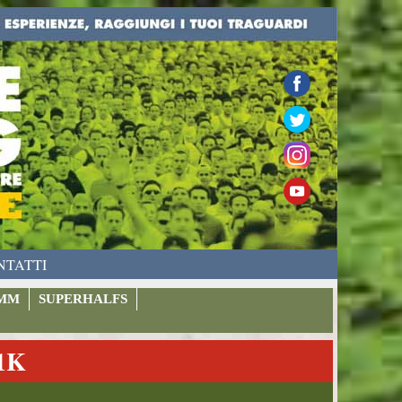
NTATTI
MM
SUPERHALFS
1K