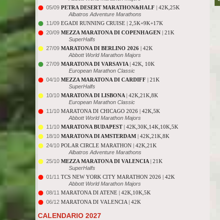
05/09
PETRA DESERT MARATHON&HALF
| 42K,25K
Albatros Adventure Marathons
11/09
EGADI RUNNING CRUISE | 2,5K+9K+17K
20/09
MEZZA MARATONA DI COPENHAGEN
| 21K
SuperHalfs
27/09
MARATONA DI BERLINO 2026
| 42K
Abbott World Marathon Majors
27/09
MARATONA DI VARSAVIA
| 42K, 10K
European Marathon Classic
04/10
MEZZA MARATONA DI CARDIFF
| 21K
SuperHalfs
10/10
MARATONA DI LISBONA
| 42K,21K,8K
European Marathon Classic
11/10
MARATONA DI CHICAGO 2026 | 42K,5K
Abbott World Marathon Majors
11/10
MARATONA BUDAPEST
| 42K,30K,14K,10K,5K
18/10
MARATONA DI AMSTERDAM
| 42K,21K,8K
24/10
POLAR CIRCLE MARATHON | 42K,21K
Albatros Adventure Marathons
25/10
MEZZA MARATONA DI VALENCIA
| 21K
SuperHalfs
01/11
TCS NEW YORK CITY MARATHON 2026 | 42K
Abbott World Marathon Majors
08/11
MARATONA DI ATENE | 42K,10K,5K
06/12
MARATONA DI VALENCIA | 42K
CALENDARIO 2027