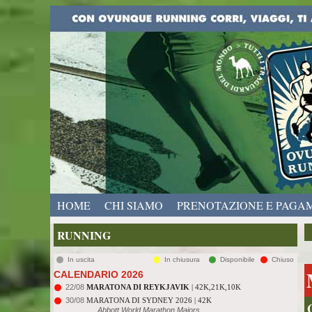
HOME
CHI SIAMO
PRENOTAZIONE E PAGA
RUNNING
In uscita
In chiusura
Disponibile
Chiuso
CALENDARIO 2026
22/08
MARATONA DI REYKJAVIK
| 42K,21K,10K
30/08
MARATONA DI SYDNEY 2026 | 42K
Abbott World Marathon Majors