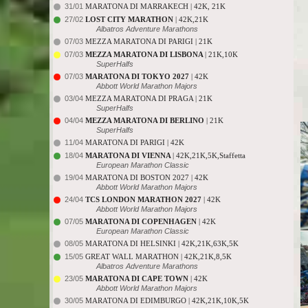
31/01
MARATONA DI MARRAKECH | 42K, 21K
27/02
LOST CITY MARATHON
| 42K,21K
Albatros Adventure Marathons
07/03
MEZZA MARATONA DI PARIGI | 21K
07/03
MEZZA MARATONA DI LISBONA
| 21K,10K
SuperHalfs
07/03
MARATONA DI TOKYO 2027
| 42K
Abbott World Marathon Majors
03/04
MEZZA MARATONA DI PRAGA | 21K
SuperHalfs
04/04
MEZZA MARATONA DI BERLINO
| 21K
SuperHalfs
11/04
MARATONA DI PARIGI | 42K
18/04
MARATONA DI VIENNA
| 42K,21K,5K,Staffetta
European Marathon Classic
19/04
MARATONA DI BOSTON 2027 | 42K
Abbott World Marathon Majors
24/04
TCS LONDON MARATHON 2027
| 42K
Abbott World Marathon Majors
07/05
MARATONA DI COPENHAGEN
| 42K
European Marathon Classic
08/05
MARATONA DI HELSINKI | 42K,21K,63K,5K
15/05
GREAT WALL MARATHON | 42K,21K,8,5K
Albatros Adventure Marathons
23/05
MARATONA DI CAPE TOWN
| 42K
Abbott World Marathon Majors
30/05
MARATONA DI EDIMBURGO | 42K,21K,10K,5K