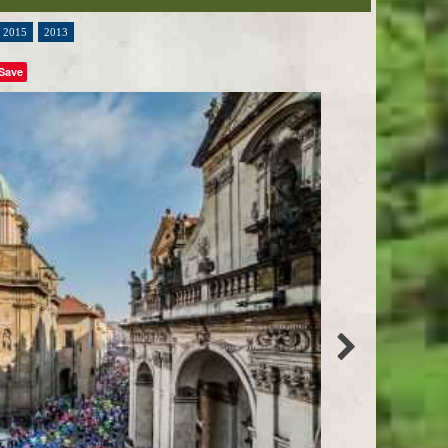
2015
2013
Save