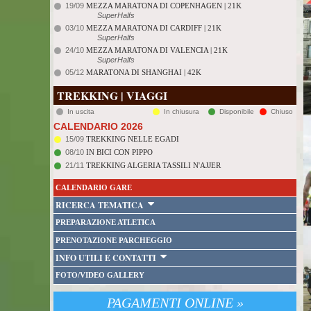
19/09
MEZZA MARATONA DI COPENHAGEN | 21K
SuperHalfs
03/10
MEZZA MARATONA DI CARDIFF | 21K
SuperHalfs
24/10
MEZZA MARATONA DI VALENCIA | 21K
SuperHalfs
05/12
MARATONA DI SHANGHAI | 42K
TREKKING | VIAGGI
In uscita
In chiusura
Disponibile
Chiuso
CALENDARIO 2026
15/09
TREKKING NELLE EGADI
08/10
IN BICI CON PIPPO
21/11
TREKKING ALGERIA TASSILI N'AJJER
CALENDARIO GARE
RICERCA TEMATICA
PREPARAZIONE ATLETICA
PRENOTAZIONE PARCHEGGIO
INFO UTILI E CONTATTI
FOTO/VIDEO GALLERY
PAGAMENTI ONLINE »