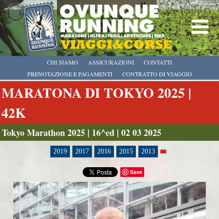
CHI SIAMO
ASSICURAZIONI
CONTATTI
PRENOTAZIONE E PAGAMENTI
CONTRATTO DI VIAGGIO
MARATONA DI TOKYO 2025 |
42K
Tokyo Marathon 2025 | 16^ed | 02 03 2025
2019
2017
2016
2015
2013
Save