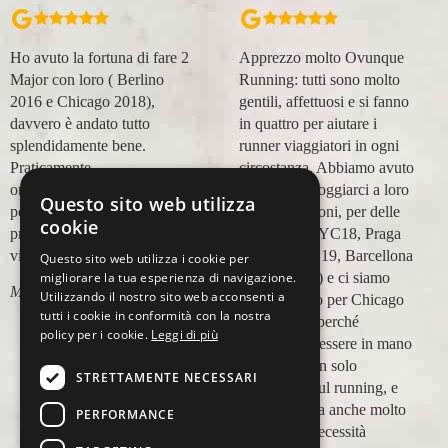
Apprezzo molto Ovunque
Organizzazione perfetta,
Running: tutti sono molto
accompagnatori super
gentili, affettuosi e si fanno
(Massimo e Anna). Prima
in quattro per aiutare i
esperienza con voi molto
runner viaggiatori in ogni
positiva! Alla prossima e
circostanza. Abbiamo avuto
grazie!
modo di appoggiarci a loro
Questo sito web utilizza
Lara Buranti
in più occasioni, per delle
cookie
maratone (NYC18, Praga
19, Valencia 19, Barcellona
Questo sito web utilizza i cookie per
migliorare la tua esperienza di navigazione.
21, NYC 22) e ci siamo
Utilizzando il nostro sito web acconsenti a
affidati a loro per Chicago
tutti i cookie in conformità con la nostra
23 (ottobre) perché
policy per i cookie.
Leggi di più
sappiamo di essere in mano
a persone non solo
STRETTAMENTE NECESSARI
competenti sul running, e
sulle città, ma anche molto
PERFORMANCE
attente alle necessità