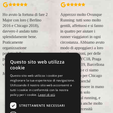
Apprezzo molto Ovunque
Organizzazione perfetta,
Running: tutti sono molto
accompagnatori super
gentili, affettuosi e si fanno
(Massimo e Anna). Prima
in quattro per aiutare i
esperienza con voi molto
runner viaggiatori in ogni
positiva! Alla prossima e
circostanza. Abbiamo avuto
grazie!
modo di appoggiarci a loro
Lara Buranti
in più occasioni, per delle
maratone (NYC18, Praga
Questo sito web utilizza
19, Valencia 19, Barcellona
cookie
21, NYC 22) e ci siamo
Questo sito web utilizza i cookie per
affidati a loro per Chicago
migliorare la tua esperienza di navigazione.
23 (ottobre) perché
Utilizzando il nostro sito web acconsenti a
sappiamo di essere in mano
tutti i cookie in conformità con la nostra
a persone non solo
policy per i cookie.
Leggi di più
competenti sul running, e
sulle città, ma anche molto
STRETTAMENTE NECESSARI
attente alle necessità