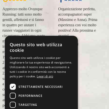
Apprezzo molto Ovunque
Organizzazione perfetta,
Running: tutti sono molto
accompagnatori super
gentili, affettuosi e si fanno
(Massimo e Anna). Prima
in quattro per aiutare i
esperienza con voi molto
runner viaggiatori in ogni
positiva! Alla prossima e
circostanza. Abbiamo avuto
grazie!
modo di appoggiarci a loro
Questo sito web utilizza
Lara Buranti
in più occasioni, per delle
cookie
maratone (NYC18, Praga
19, Valencia 19, Barcellona
Questo sito web utilizza i cookie per
migliorare la tua esperienza di navigazione.
21, NYC 22) e ci siamo
Utilizzando il nostro sito web acconsenti a
affidati a loro per Chicago
tutti i cookie in conformità con la nostra
23 (ottobre) perché
policy per i cookie.
Leggi di più
sappiamo di essere in mano
a persone non solo
STRETTAMENTE NECESSARI
competenti sul running, e
sulle città, ma anche molto
PERFORMANCE
attente alle necessità
TARGETING
personali. Ci sentiamo