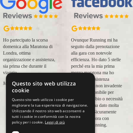
Ho partecipato la scorsa
Ovunque Running mi ha
domenica alla Maratona di
seguito dalla prenotazione
Londra, ottima
alla gara con notevole
organizzazione e assistenza,
efficienza. Ho dato 5 stelle
sia prima che durante il
perché era la mia prima
viaggio.
mezza maratona ma ho
trovato un'assistenza
Questo sito web utilizza
Marco Canigi
impeccabile, non invadente
cookie
e molto disponibile per
qualsiasi dubbio o necessità
Questo sito web utilizza i cookie per
e questo mi ha dato molta
migliorare la tua esperienza di navigazione.
Utilizzando il nostro sito web acconsenti a
tranquillità. Sicuramente
tutti i cookie in conformità con la nostra
viaggerò ancora con
policy per i cookie.
Leggi di più
Ovunque Running.