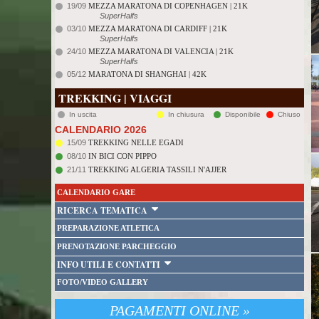
19/09
MEZZA MARATONA DI COPENHAGEN | 21K
SuperHalfs
03/10
MEZZA MARATONA DI CARDIFF | 21K
SuperHalfs
24/10
MEZZA MARATONA DI VALENCIA | 21K
SuperHalfs
05/12
MARATONA DI SHANGHAI | 42K
TREKKING | VIAGGI
In uscita
In chiusura
Disponibile
Chiuso
CALENDARIO 2026
15/09
TREKKING NELLE EGADI
08/10
IN BICI CON PIPPO
21/11
TREKKING ALGERIA TASSILI N'AJJER
CALENDARIO GARE
RICERCA TEMATICA
PREPARAZIONE ATLETICA
PRENOTAZIONE PARCHEGGIO
INFO UTILI E CONTATTI
FOTO/VIDEO GALLERY
PAGAMENTI ONLINE »