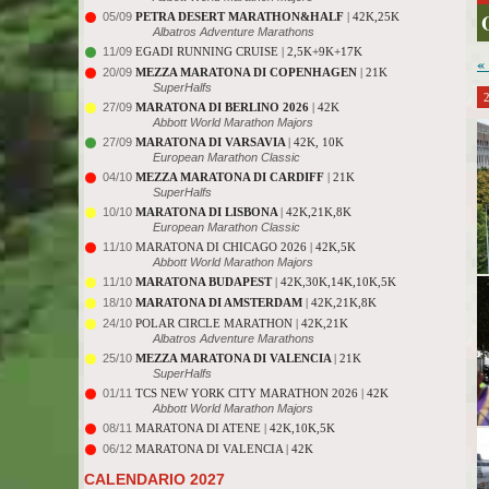
05/09
PETRA DESERT MARATHON&HALF
| 42K,25K
Albatros Adventure Marathons
11/09
EGADI RUNNING CRUISE | 2,5K+9K+17K
«
20/09
MEZZA MARATONA DI COPENHAGEN
| 21K
SuperHalfs
27/09
MARATONA DI BERLINO 2026
| 42K
Abbott World Marathon Majors
27/09
MARATONA DI VARSAVIA
| 42K, 10K
European Marathon Classic
04/10
MEZZA MARATONA DI CARDIFF
| 21K
SuperHalfs
10/10
MARATONA DI LISBONA
| 42K,21K,8K
European Marathon Classic
11/10
MARATONA DI CHICAGO 2026 | 42K,5K
Abbott World Marathon Majors
11/10
MARATONA BUDAPEST
| 42K,30K,14K,10K,5K
18/10
MARATONA DI AMSTERDAM
| 42K,21K,8K
24/10
POLAR CIRCLE MARATHON | 42K,21K
Albatros Adventure Marathons
25/10
MEZZA MARATONA DI VALENCIA
| 21K
SuperHalfs
01/11
TCS NEW YORK CITY MARATHON 2026 | 42K
Abbott World Marathon Majors
08/11
MARATONA DI ATENE | 42K,10K,5K
06/12
MARATONA DI VALENCIA | 42K
CALENDARIO 2027