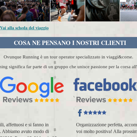
 Vai alla scheda del viaggio
COSA NE PENSANO I NOSTRI CLIENTI
Ovunque Running è un tour operator specializzato in viaggi&corse.
g significa far parte di un gruppo che unisce passione per la corsa al
, affettuosi e si fanno in
Organizzazione perfetta, acco
nza. Abbiamo avuto modo di
voi molto positiva! Alla prossim