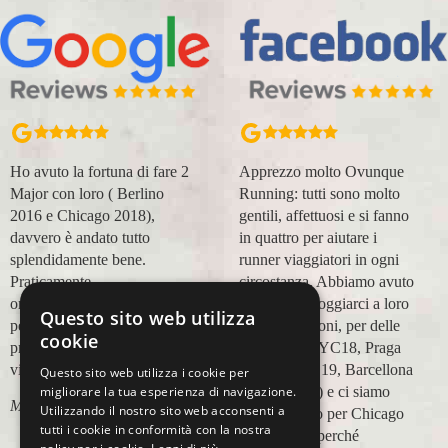
Ho avuto la fortuna di fare 2
Apprezzo molto Ovunque
Major con loro ( Berlino
Running: tutti sono molto
2016 e Chicago 2018),
gentili, affettuosi e si fanno
davvero è andato tutto
in quattro per aiutare i
splendidamente bene.
runner viaggiatori in ogni
Praticamente
circostanza. Abbiamo avuto
organizzazione
modo di appoggiarci a loro
Questo sito web utilizza
perfetta,dalla
in più occasioni, per delle
cookie
prenotazione,mesi prima,al
maratone (NYC18, Praga
viaggio.
19, Valencia 19, Barcellona
Questo sito web utilizza i cookie per
migliorare la tua esperienza di navigazione.
21, NYC 22) e ci siamo
Marco Ceseri
Utilizzando il nostro sito web acconsenti a
affidati a loro per Chicago
tutti i cookie in conformità con la nostra
23 (ottobre) perché