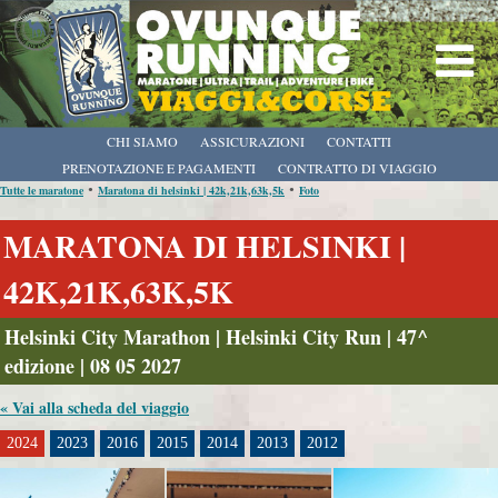
CHI SIAMO
ASSICURAZIONI
CONTATTI
PRENOTAZIONE E PAGAMENTI
CONTRATTO DI VIAGGIO
•
•
Tutte le maratone
Maratona di helsinki | 42k,21k,63k,5k
Foto
MARATONA DI HELSINKI |
42K,21K,63K,5K
Helsinki City Marathon | Helsinki City Run | 47^
edizione | 08 05 2027
« Vai alla scheda del viaggio
2024
2023
2016
2015
2014
2013
2012