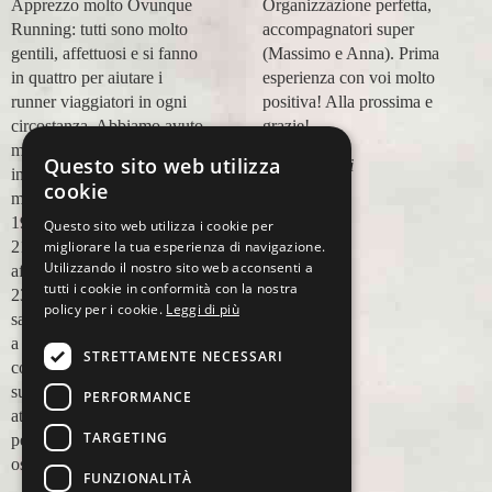
Apprezzo molto Ovunque
Organizzazione perfetta,
Running: tutti sono molto
accompagnatori super
gentili, affettuosi e si fanno
(Massimo e Anna). Prima
in quattro per aiutare i
esperienza con voi molto
runner viaggiatori in ogni
positiva! Alla prossima e
circostanza. Abbiamo avuto
grazie!
modo di appoggiarci a loro
Questo sito web utilizza
Lara Buranti
in più occasioni, per delle
cookie
maratone (NYC18, Praga
19, Valencia 19, Barcellona
Questo sito web utilizza i cookie per
migliorare la tua esperienza di navigazione.
21, NYC 22) e ci siamo
Utilizzando il nostro sito web acconsenti a
affidati a loro per Chicago
tutti i cookie in conformità con la nostra
23 (ottobre) perché
policy per i cookie.
Leggi di più
sappiamo di essere in mano
a persone non solo
STRETTAMENTE NECESSARI
competenti sul running, e
sulle città, ma anche molto
PERFORMANCE
attente alle necessità
TARGETING
personali. Ci sentiamo
ospiti, amici, non clienti
FUNZIONALITÀ