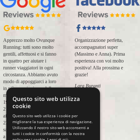
Apprezzo molto Ovunque
Organizzazione perfetta,
Running: tutti sono molto
accompagnatori super
gentili, affettuosi e si fanno
(Massimo e Anna). Prima
in quattro per aiutare i
esperienza con voi molto
runner viaggiatori in ogni
positiva! Alla prossima e
circostanza. Abbiamo avuto
grazie!
modo di appoggiarci a loro
Lara Buranti
in più occasioni, per delle
maratone (NYC18, Praga
Questo sito web utilizza
19, Valencia 19, Barcellona
cookie
21, NYC 22) e ci siamo
Questo sito web utilizza i cookie per
affidati a loro per Chicago
migliorare la tua esperienza di navigazione.
23 (ottobre) perché
Utilizzando il nostro sito web acconsenti a
sappiamo di essere in mano
tutti i cookie in conformità con la nostra
a persone non solo
policy per i cookie.
Leggi di più