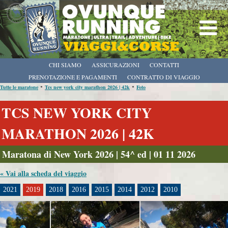
CHI SIAMO
ASSICURAZIONI
CONTATTI
PRENOTAZIONE E PAGAMENTI
CONTRATTO DI VIAGGIO
•
•
Tutte le maratone
Tcs new york city marathon 2026 | 42k
Foto
TCS NEW YORK CITY
MARATHON 2026 | 42K
Maratona di New York 2026 | 54^ ed | 01 11 2026
« Vai alla scheda del viaggio
2021
2019
2018
2016
2015
2014
2012
2010