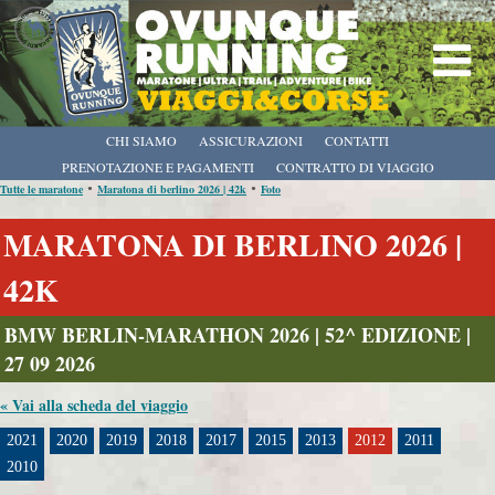
CHI SIAMO
ASSICURAZIONI
CONTATTI
PRENOTAZIONE E PAGAMENTI
CONTRATTO DI VIAGGIO
•
•
Tutte le maratone
Maratona di berlino 2026 | 42k
Foto
MARATONA DI BERLINO 2026 |
42K
BMW BERLIN-MARATHON 2026 | 52^ EDIZIONE |
27 09 2026
« Vai alla scheda del viaggio
2021
2020
2019
2018
2017
2015
2013
2012
2011
2010