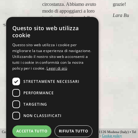
circostanza. Abbiamo avuto
grazie!
modo di appoggiarci a loro
Lara Buranti
in più occasioni, per delle
maratone (NYC18, Praga
Questo sito web utilizza
19, Valencia 19, Barcellona
cookie
21, NYC 22) e ci siamo
Questo sito web utilizza i cookie per
affidati a loro per Chicago
migliorare la tua esperienza di navigazione.
23 (ottobre) perché
Utilizzando il nostro sito web acconsenti a
sappiamo di essere in mano
tutti i cookie in conformità con la nostra
a persone non solo
policy per i cookie.
Leggi di più
competenti sul running, e
sulle città, ma anche molto
STRETTAMENTE NECESSARI
attente alle necessità
personali. Ci sentiamo
PERFORMANCE
ospiti, amici, non clienti
TARGETING
Paolo Pugni
NON CLASSIFICATI
ACCETTA TUTTO
RIFIUTA TUTTO
Copyright 2012 Ovunque Running s.r.l • Strada delle Fornaci 20 • 41126 Modena (Italy) • Tel
+39 059 219566 • T.O.U.R.S MEMBER • IATA • FIAVET -
Cookie policy