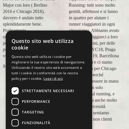
Major con loro ( Berlino
Running: tutti sono molto
2016 e Chicago 2018),
gentili, affettuosi e si fanno
davvero è andato tutto
in quattro per aiutare i
splendidamente bene.
runner viaggiatori in ogni
Praticamente
circostanza. Abbiamo avuto
organizzazione
modo di appoggiarci a loro
Questo sito web utilizza
perfetta,dalla
in più occasioni, per delle
cookie
prenotazione,mesi prima,al
maratone (NYC18, Praga
viaggio.
19, Valencia 19, Barcellona
Questo sito web utilizza i cookie per
migliorare la tua esperienza di navigazione.
21, NYC 22) e ci siamo
Marco Ceseri
Utilizzando il nostro sito web acconsenti a
affidati a loro per Chicago
tutti i cookie in conformità con la nostra
23 (ottobre) perché
policy per i cookie.
Leggi di più
sappiamo di essere in mano
a persone non solo
STRETTAMENTE NECESSARI
competenti sul running, e
sulle città, ma anche molto
PERFORMANCE
attente alle necessità
TARGETING
personali. Ci sentiamo
ospiti, amici, non clienti
FUNZIONALITÀ