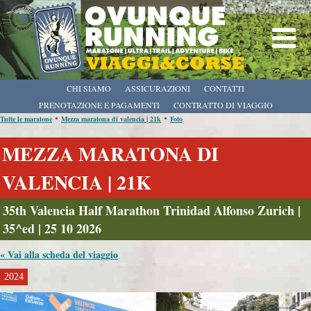
CHI SIAMO
ASSICURAZIONI
CONTATTI
PRENOTAZIONE E PAGAMENTI
CONTRATTO DI VIAGGIO
•
•
Tutte le maratone
Mezza maratona di valencia | 21k
Foto
MEZZA MARATONA DI
VALENCIA | 21K
35th Valencia Half Marathon Trinidad Alfonso Zurich |
35^ed | 25 10 2026
« Vai alla scheda del viaggio
2024