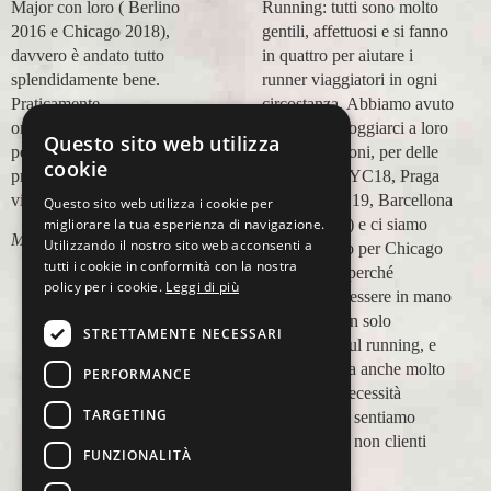
Major con loro ( Berlino
Running: tutti sono molto
2016 e Chicago 2018),
gentili, affettuosi e si fanno
davvero è andato tutto
in quattro per aiutare i
splendidamente bene.
runner viaggiatori in ogni
Praticamente
circostanza. Abbiamo avuto
organizzazione
modo di appoggiarci a loro
Questo sito web utilizza
perfetta,dalla
in più occasioni, per delle
cookie
prenotazione,mesi prima,al
maratone (NYC18, Praga
viaggio.
19, Valencia 19, Barcellona
Questo sito web utilizza i cookie per
migliorare la tua esperienza di navigazione.
21, NYC 22) e ci siamo
Marco Ceseri
Utilizzando il nostro sito web acconsenti a
affidati a loro per Chicago
tutti i cookie in conformità con la nostra
23 (ottobre) perché
policy per i cookie.
Leggi di più
sappiamo di essere in mano
a persone non solo
STRETTAMENTE NECESSARI
competenti sul running, e
sulle città, ma anche molto
PERFORMANCE
attente alle necessità
TARGETING
personali. Ci sentiamo
ospiti, amici, non clienti
FUNZIONALITÀ
Paolo Pugni