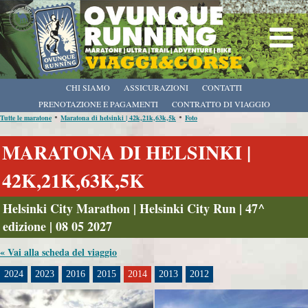
CHI SIAMO
ASSICURAZIONI
CONTATTI
PRENOTAZIONE E PAGAMENTI
CONTRATTO DI VIAGGIO
•
•
Tutte le maratone
Maratona di helsinki | 42k,21k,63k,5k
Foto
MARATONA DI HELSINKI |
42K,21K,63K,5K
Helsinki City Marathon | Helsinki City Run | 47^
edizione | 08 05 2027
« Vai alla scheda del viaggio
2024
2023
2016
2015
2014
2013
2012